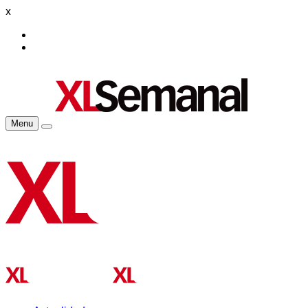
x
Menu