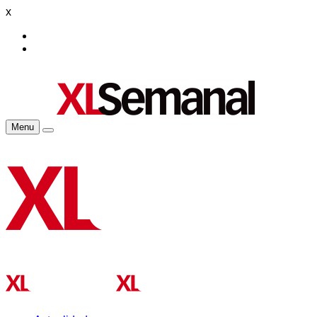
x
Menu