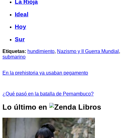
La Rioja
Ideal
Hoy
Sur
Etiquetas:
hundimiento
,
Nazismo y II Guerra Mundial
,
submarino
En la prehistoria ya usaban pegamento
¿Qué pasó en la batalla de Pernambuco?
Lo último en