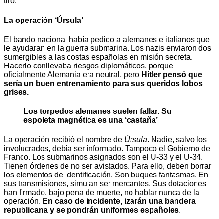
tiro.
La operación ‘Úrsula’
El bando nacional había pedido a alemanes e italianos que
le ayudaran en la guerra submarina. Los nazis enviaron dos
sumergibles a las costas españolas en misión secreta.
Hacerlo conllevaba riesgos diplomáticos, porque
oficialmente Alemania era neutral, pero
Hitler pensó que
sería un buen entrenamiento para sus queridos lobos
grises.
Los torpedos alemanes suelen fallar. Su
espoleta magnética es una ‘castaña’
La operación recibió el nombre de
Úrsula
. Nadie, salvo los
involucrados, debía ser informado. Tampoco el Gobierno de
Franco. Los submarinos asignados son el U-33 y el U-34.
Tienen órdenes de no ser avistados. Para ello, deben borrar
los elementos de identificación. Son buques fantasmas. En
sus transmisiones, simulan ser mercantes. Sus dotaciones
han firmado, bajo pena de muerte, no hablar nunca de la
operación.
En caso de incidente, izarán una bandera
republicana y se pondrán uniformes españoles
.