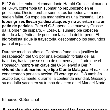
El 12 de diciembre, el comandante Harald Grosse, al mando
del U-34, contempla un submarino republicano en el
periscopio. Decide probar suerte. Los torpedos alemanes
suelen fallar. Su espoleta magnética es una ‘castaña’.
Los
lobos grises llevan ya diez ataques y no aciertan ni a un
patín de pedales
. Pero el C-3 apenas se mueve y Grosse
da la orden de disparo. «¡Los!». El sumergible cabecea
debido a la pérdida de peso por la salida del torpedo. El
hidrofonista sigue la trayectoria, descontando los segundos
para el impacto…
Durante muchos años el Gobierno franquista justificó la
desaparición del C-3 por una explosión fortuita de las
baterías, hasta que se supo de un mensaje cifrado que el
Poseidón
, nombre en clave del U-34, envió a Berlín.
«
Hundido submarino rojo tipo C ante Málaga
.» El nazi fue
condecorado por esta acción. El verdugo del C-3 también
acabó trágicamente, durante la contienda mundial. Grosse y
su medalla yacen en su tumba de acero en el Mar del Norte.
El nuevo XLSemanal
A partir de ahora consulta los nuevos