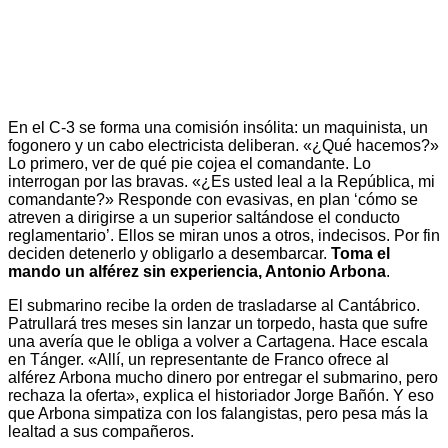
En el C-3 se forma una comisión insólita: un maquinista, un
fogonero y un cabo electricista deliberan. «¿Qué hacemos?»
Lo primero, ver de qué pie cojea el comandante. Lo
interrogan por las bravas. «¿Es usted leal a la República, mi
comandante?» Responde con evasivas, en plan ‘cómo se
atreven a dirigirse a un superior saltándose el conducto
reglamentario’. Ellos se miran unos a otros, indecisos. Por fin
deciden detenerlo y obligarlo a desembarcar.
Toma el
mando un alférez sin experiencia, Antonio Arbona
.
El submarino recibe la orden de trasladarse al Cantábrico.
Patrullará tres meses sin lanzar un torpedo, hasta que sufre
una avería que le obliga a volver a Cartagena. Hace escala
en Tánger. «Allí, un representante de Franco ofrece al
alférez Arbona mucho dinero por entregar el submarino, pero
rechaza la oferta», explica el historiador Jorge Bañón. Y eso
que Arbona simpatiza con los falangistas, pero pesa más la
lealtad a sus compañeros.