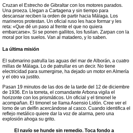
Cruzan el Estrecho de Gibraltar con los motores parados.
Una proeza. Llegan a Cartagena y sin tiempo para
descansar reciben la orden de partir hacia Málaga. Los
marineros protestan. Un oficial ruso les hace formar y les
reta: «Que dé un paso al frente el que no quiera
embarcarse». Si se ponen gallitos, los fusilan. Zarpan con la
moral por los suelos. Van al matadero, y lo saben.
La última misión
El submarino patrulla las aguas del mar de Alborán, a cuatro
millas de Málaga. Lo de patrullar es un decir. No tiene
electricidad para sumergirse, ha dejado un motor en Almería
y el otro va justito.
Pasan 19 minutos de las dos de la tarde del 12 de diciembre
de 1936. En la torreta, el comandante Arbona vigila el
horizonte con los prismáticos. Un oficial y el timonel le
acompañan. El timonel se llama Asensio Lidón. Cree ver el
lomo de un delfín acercándose al casco. Cuando identifica el
reflejo metálico quiere dar la voz de alarma, pero una
explosión ahoga su grito.
El navío se hunde sin remedio. Toca fondo a