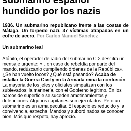
submarino español
hundido por los nazis
1936. Un submarino republicano frente a las costas de
Málaga. Un torpedo nazi. 37 víctimas atrapadas en un
cofre de acero.
Por Carlos Manuel Sánchez
Un submarino leal
Atónito, el operador de radio del submarino C-3 descifra un
mensaje urgente: «…en caso de rebeldía por parte del
mando, redúzcanlo cumpliendo órdenes de la República».
¿Se han vuelto locos? ¿Qué está pasando?
Acaba de
estallar la Guerra Civil y en la Armada reina la confusión
.
La mayoría de los jefes y oficiales simpatizan con los
sublevados; la marinería, con el Gobierno legítimo. En los
barcos de superficie se suceden amotinamientos y
detenciones. Algunos capitanes son ejecutados. Pero un
submarino es un arma peculiar. El espacio es reducido y la
convivencia, estrecha. Mandos y subordinados se conocen
bien. Más que respeto, hay aprecio.