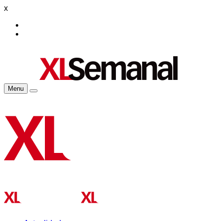
x
Menu