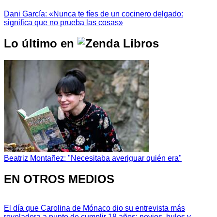
Dani García: «Nunca te fíes de un cocinero delgado:
significa que no prueba las cosas»
Lo último en
Beatriz Montañez: "Necesitaba averiguar quién era"
EN OTROS MEDIOS
El día que Carolina de Mónaco dio su entrevista más
reveladora a punto de cumplir 18 años: novios, bulos y