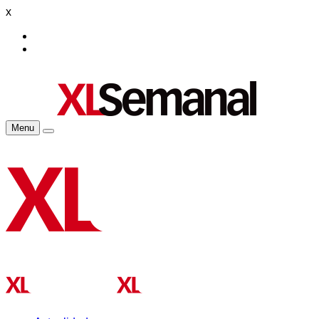
x
Menu