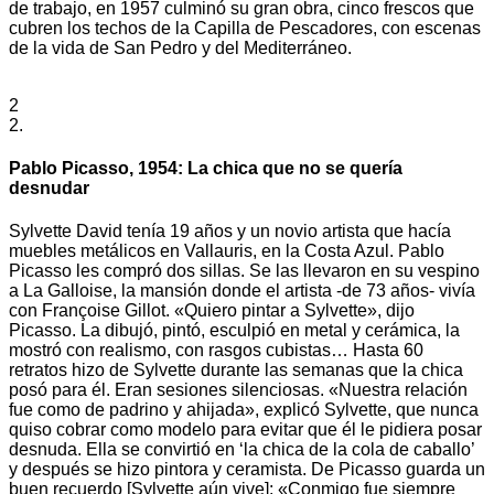
de trabajo, en 1957 culminó su gran obra, cinco frescos que
cubren los techos de la Capilla de Pescadores, con escenas
de la vida de San Pedro y del Mediterráneo.
2
2.
Pablo Picasso, 1954: La chica que no se quería
desnudar
Sylvette David tenía 19 años y un novio artista que hacía
muebles metálicos en Vallauris, en la Costa Azul. Pablo
Picasso les compró dos sillas. Se las llevaron en su vespino
a La Galloise, la mansión donde el artista -de 73 años- vivía
con Françoise Gillot. «Quiero pintar a Sylvette», dijo
Picasso. La dibujó, pintó, esculpió en metal y cerámica, la
mostró con realismo, con rasgos cubistas… Hasta 60
retratos hizo de Sylvette durante las semanas que la chica
posó para él. Eran sesiones silenciosas. «Nuestra relación
fue como de padrino y ahijada», explicó Sylvette, que nunca
quiso cobrar como modelo para evitar que él le pidiera posar
desnuda. Ella se convirtió en ‘la chica de la cola de caballo’
y después se hizo pintora y ceramista. De Picasso guarda un
buen recuerdo [Sylvette aún vive]: «Conmigo fue siempre