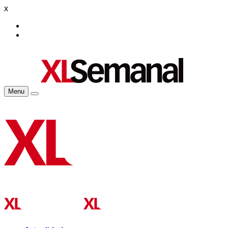
x
Menu