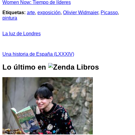
Women Now: Tiempo de líderes
Etiquetas:
arte
,
exposición
,
Olivier Widmaier
,
Picasso
,
pintura
La luz de Londres
Una historia de España (LXXXIV)
Lo último en