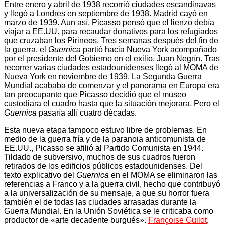
Entre enero y abril de 1938 recorrió ciudades escandinavas
y llegó a Londres en septiembre de 1938. Madrid cayó en
marzo de 1939. Aun así, Picasso pensó que el lienzo debía
viajar a EE.UU. para recaudar donativos para los refugiados
que cruzaban los Pirineos. Tres semanas después del fin de
la guerra, el
Guernica
partió hacia Nueva York acompañado
por el presidente del Gobierno en el exilio, Juan Negrín. Tras
recorrer varias ciudades estadounidenses llegó al MOMA de
Nueva York en noviembre de 1939. La Segunda Guerra
Mundial acababa de comenzar y el panorama en Europa era
tan preocupante que Picasso decidió que el museo
custodiara el cuadro hasta que la situación mejorara. Pero el
Guernica
pasaría allí cuatro décadas.
Esta nueva etapa tampoco estuvo libre de problemas. En
medio de la guerra fría y de la paranoia anticomunista de
EE.UU., Picasso se afilió al Partido Comunista en 1944.
Tildado de subversivo, muchos de sus cuadros fueron
retirados de los edificios públicos estadounidenses. Del
texto explicativo del
Guernica
en el MOMA se eliminaron las
referencias a Franco y a la guerra civil, hecho que contribuyó
a la universalización de su mensaje, a que su horror fuera
también el de todas las ciudades arrasadas durante la
Guerra Mundial. En la Unión Soviética se le criticaba como
productor de «arte decadente burgués».
Françoise Guilot
,