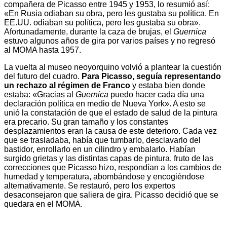
compañera de Picasso entre 1945 y 1953, lo resumió así:
«En Rusia odiaban su obra, pero les gustaba su política. En
EE.UU. odiaban su política, pero les gustaba su obra».
Afortunadamente, durante la caza de brujas, el
Guernica
estuvo algunos años de gira por varios países y no regresó
al MOMA hasta 1957.
La vuelta al museo neoyorquino volvió a plantear la cuestión
del futuro del cuadro.
Para Picasso, seguía representando
un rechazo al régimen de Franco
y estaba bien donde
estaba: «Gracias al
Guernica
puedo hacer cada día una
declaración política en medio de Nueva York». A esto se
unió la constatación de que el estado de salud de la pintura
era precario. Su gran tamaño y los constantes
desplazamientos eran la causa de este deterioro. Cada vez
que se trasladaba, había que tumbarlo, desclavarlo del
bastidor, enrollarlo en un cilindro y embalarlo. Habían
surgido grietas y las distintas capas de pintura, fruto de las
correcciones que Picasso hizo, respondían a los cambios de
humedad y temperatura, abombándose y encogiéndose
alternativamente. Se restauró, pero los expertos
desaconsejaron que saliera de gira. Picasso decidió que se
quedara en el MOMA.