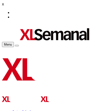
x
Menu