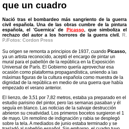
que un cuadro
Nació tras el bombardeo más sangriento de la guerra
civil española. Una de las obras cumbre de la pintura
española, el ‘Guernica’ de
Picasso
, que simboliza el
rechazo del autor a los horrores de la guerra civil.
R.
P./Fotos: Cordon Press
Su origen se remonta a principios de 1937, cuando
Picasso,
ya un artista reconocido, aceptó el encargo de pintar un
mural para el pabellón de la república en la Exposición
Universal de París. El Gobierno quería aprovechar esa
ocasión como plataforma propagandística, uniendo a las
máximas figuras de la cultura española como muestra de la
dignidad de la república en medio de una guerra que había
empezado el verano anterior.
El lienzo, de 3,51 por 7,82 metros, estaba ya preparado en el
estudio parisino del pintor, pero las semanas pasaban y él
seguía en blanco. Las noticias de la salvaje destrucción
abrieron su creatividad. Los primeros bocetos surgieron el 1
de mayo. Un remolino de indignación y rabia se desplegó
sobre la tela. A mediados de junio estaba terminado y se
trasladó al pabellón español. Sin embargo, el cuadro tuvo