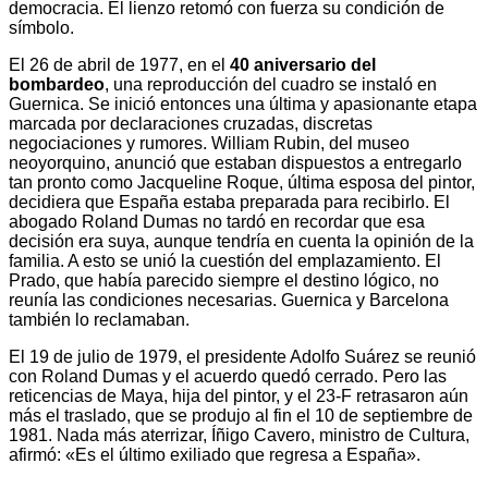
democracia. El lienzo retomó con fuerza su condición de
símbolo.
El 26 de abril de 1977, en el
40 aniversario del
bombardeo
, una reproducción del cuadro se instaló en
Guernica. Se inició entonces una última y apasionante etapa
marcada por declaraciones cruzadas, discretas
negociaciones y rumores. William Rubin, del museo
neoyorquino, anunció que estaban dispuestos a entregarlo
tan pronto como Jacqueline Roque, última esposa del pintor,
decidiera que España estaba preparada para recibirlo. El
abogado Roland Dumas no tardó en recordar que esa
decisión era suya, aunque tendría en cuenta la opinión de la
familia. A esto se unió la cuestión del emplazamiento. El
Prado, que había parecido siempre el destino lógico, no
reunía las condiciones necesarias. Guernica y Barcelona
también lo reclamaban.
El 19 de julio de 1979, el presidente Adolfo Suárez se reunió
con Roland Dumas y el acuerdo quedó cerrado. Pero las
reticencias de Maya, hija del pintor, y el 23-F retrasaron aún
más el traslado, que se produjo al fin el 10 de septiembre de
1981. Nada más aterrizar, Íñigo Cavero, ministro de Cultura,
afirmó: «Es el último exiliado que regresa a España».