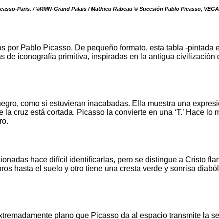
l Picasso-Paris. / ©RMN-Grand Palais / Mathieu Rabeau © Sucesión Pablo Picasso, VEGA
os por Pablo Picasso. De pequeño formato, esta tabla -pintada 
s de iconografía primitiva, inspiradas en la antigua civilizació
negro, como si estuvieran inacabadas. Ella muestra una expresió
de la cruz está cortada. Picasso la convierte en una ‘T.’ Hace l
ro.
ionadas hace difícil identificarlas, pero se distingue a Crist
os hasta el suelo y otro tiene una cresta verde y sonrisa diab
 extremadamente plano que Picasso da al espacio transmite la s