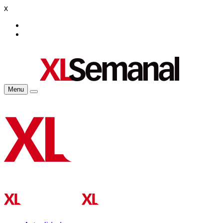
x
Menu