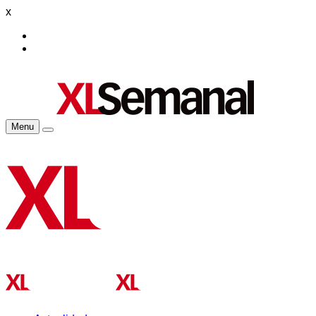
x
Menu