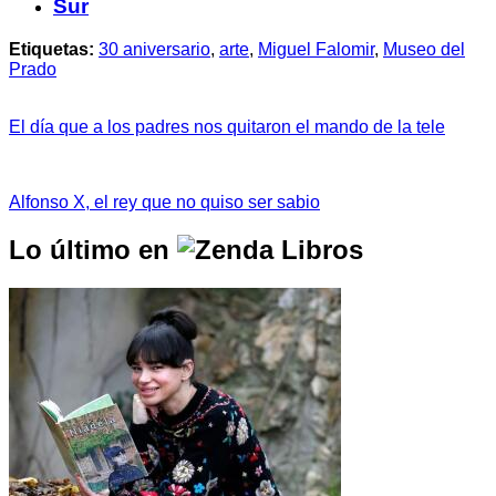
Sur
Etiquetas:
30 aniversario
,
arte
,
Miguel Falomir
,
Museo del
Prado
El día que a los padres nos quitaron el mando de la tele
Alfonso X, el rey que no quiso ser sabio
Lo último en