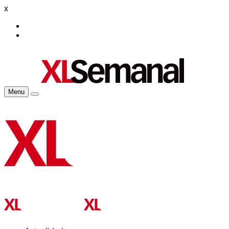
x
Menu