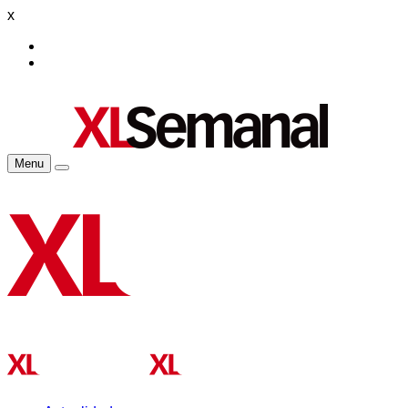
x
Menu