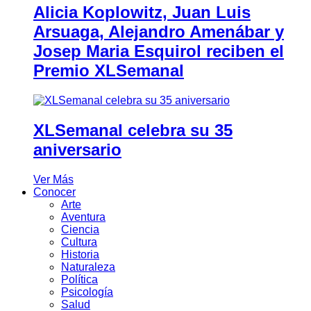
Alicia Koplowitz, Juan Luis
Arsuaga, Alejandro Amenábar y
Josep Maria Esquirol reciben el
Premio XLSemanal
XLSemanal celebra su 35
aniversario
Ver Más
Conocer
Arte
Aventura
Ciencia
Cultura
Historia
Naturaleza
Política
Psicología
Salud