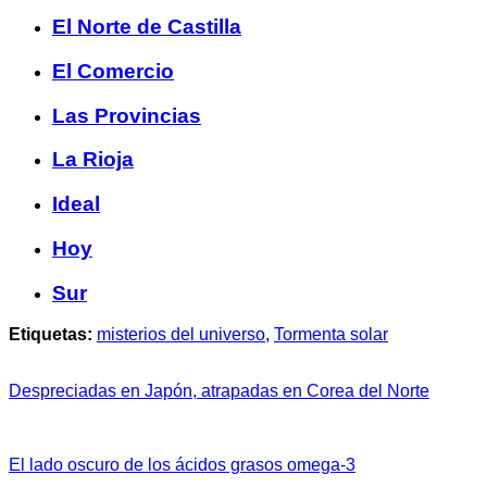
El Norte de Castilla
El Comercio
Las Provincias
La Rioja
Ideal
Hoy
Sur
Etiquetas:
misterios del universo
,
Tormenta solar
Despreciadas en Japón, atrapadas en Corea del Norte
El lado oscuro de los ácidos grasos omega-3