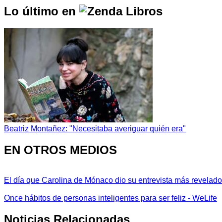
Lo último en
Beatriz Montañez: "Necesitaba averiguar quién era"
EN OTROS MEDIOS
El día que Carolina de Mónaco dio su entrevista más revelador
Once hábitos de personas inteligentes para ser feliz - WeLife
Noticias Relacionadas