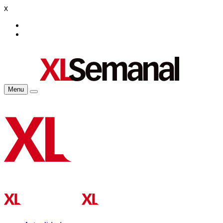
x
Menu