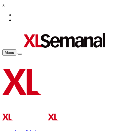
x
Menu