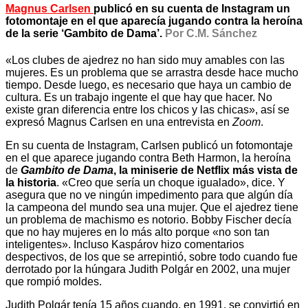
Magnus Carlsen
publicó en su cuenta de Instagram un
fotomontaje en el que aparecía jugando contra la heroína
de la serie ‘Gambito de Dama’.
Por C.M. Sánchez
«Los clubes de ajedrez no han sido muy amables con las
mujeres. Es un problema que se arrastra desde hace mucho
tiempo. Desde luego, es necesario que haya un cambio de
cultura. Es un trabajo ingente el que hay que hacer. No
existe gran diferencia entre los chicos y las chicas», así se
expresó Magnus Carlsen en una entrevista en
Zoom
.
En su cuenta de Instagram, Carlsen publicó un fotomontaje
en el que aparece jugando contra Beth Harmon, la heroína
de
Gambito de Dama
, la miniserie de Netflix más vista de
la historia
. «Creo que sería un choque igualado», dice. Y
asegura que no ve ningún impedimento para que algún día
la campeona del mundo sea una mujer. Que el ajedrez tiene
un problema de machismo es notorio. Bobby Fischer decía
que no hay mujeres en lo más alto porque «no son tan
inteligentes». Incluso Kaspárov hizo comentarios
despectivos, de los que se arrepintió, sobre todo cuando fue
derrotado por la húngara Judith Polgár en 2002, una mujer
que rompió moldes.
Judith Polgár tenía 15 años cuando, en 1991, se convirtió en