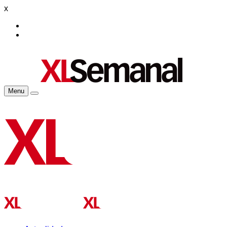
x
Menu