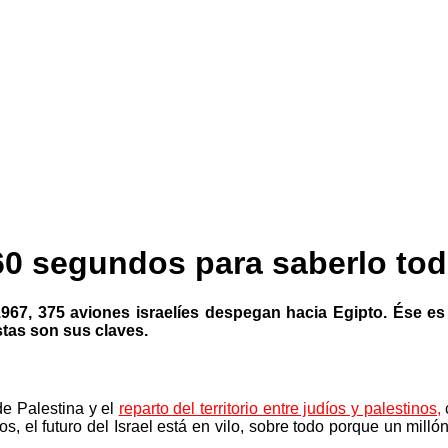
 60 segundos para saberlo to
1967, 375 aviones israelíes despegan hacia Egipto. Ése es
stas son sus claves.
de Palestina y el
reparto del territorio entre judíos y palestinos
,
s, el futuro del Israel está en vilo, sobre todo porque un mill