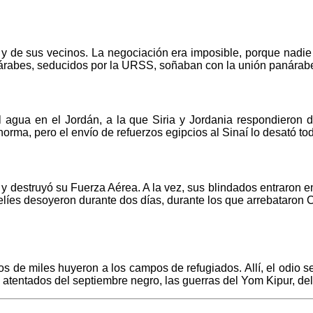
l y de sus vecinos. La negociación era imposible, porque nadie
os árabes, seducidos por la URSS, soñaban con la unión panárab
el agua en el Jordán, a la que Siria y Jordania respondieron 
orma, pero el envío de refuerzos egipcios al Sinaí lo desató to
o y destruyó su Fuerza Aérea. A la vez, sus blindados entraron e
elíes desoyeron durante dos días, durante los que arrebataron C
tos de miles huyeron a los campos de refugiados. Allí, el odio se
tentados del septiembre negro, las guerras del Yom Kipur, del L