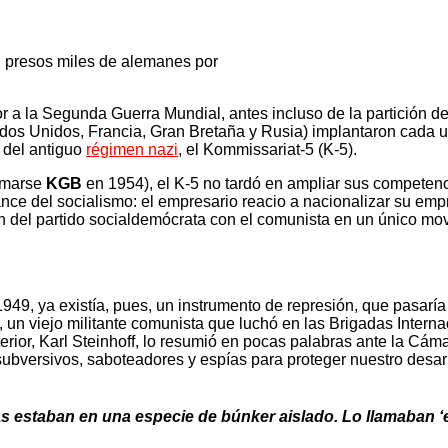
n presos miles de alemanes por
 a la Segunda Guerra Mundial, antes incluso de la partición de
tados Unidos, Francia, Gran Bretaña y Rusia) implantaron cada 
 del antiguo
régimen nazi
, el Kommissariat-5 (K-5).
lamarse
KGB
en 1954), el K-5 no tardó en ampliar sus competenc
vance del socialismo: el empresario reacio a nacionalizar su em
ión del partido socialdemócrata con el comunista en un único mo
 1949, ya existía, pues, un instrumento de represión, que pasarí
, un viejo militante comunista que luchó en las Brigadas Intern
nterior, Karl Steinhoff, lo resumió en pocas palabras ante la C
 subversivos, saboteadores y espías para proteger nuestro desar
as estaban en una especie de búnker aislado. Lo llamaban ‘