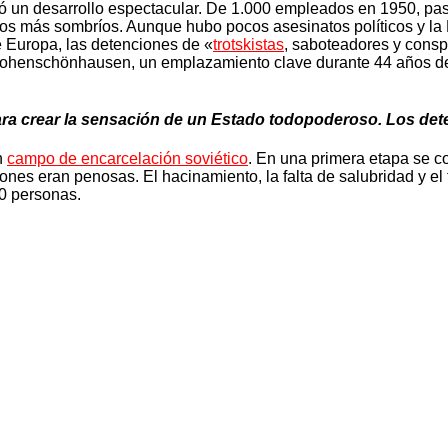
 un desarrollo espectacular. De 1.000 empleados en 1950, pasó
los más sombríos. Aunque hubo pocos asesinatos políticos y la R
 Europa, las detenciones de «
trotskistas
, saboteadores y consp
de Hohenschönhausen, un emplazamiento clave durante 44 años de 
para crear la sensación de un Estado todopoderoso. Los de
n
campo de encarcelación soviético
. En una primera etapa se co
nes eran penosas. El hacinamiento, la falta de salubridad y el te
00 personas.