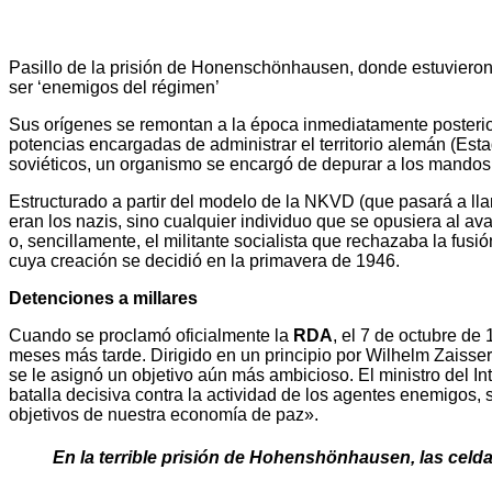
Pasillo de la prisión de Honenschönhausen, donde estuviero
ser ‘enemigos del régimen’
Sus orígenes se remontan a la época inmediatamente posterior
potencias encargadas de administrar el territorio alemán (Es
soviéticos, un organismo se encargó de depurar a los mandos
Estructurado a partir del modelo de la NKVD (que pasará a l
eran los nazis, sino cualquier individuo que se opusiera al a
o, sencillamente, el militante socialista que rechazaba la fus
cuya creación se decidió en la primavera de 1946.
Detenciones a millares
Cuando se proclamó oficialmente la
RDA
, el 7 de octubre de
meses más tarde. Dirigido en un principio por Wilhelm Zaisser
se le asignó un objetivo aún más ambicioso. El ministro del I
batalla decisiva contra la actividad de los agentes enemigos,
objetivos de nuestra economía de paz».
En la terrible prisión de Hohenshönhausen, las celd