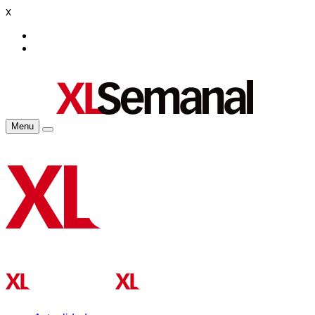
x
Menu