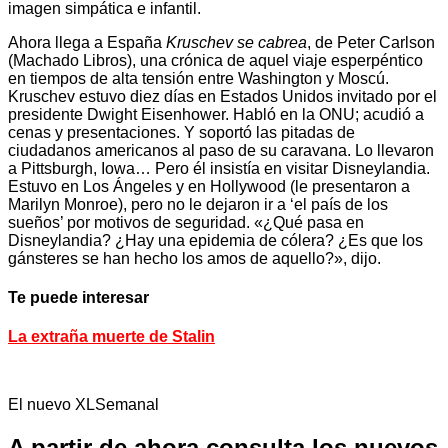
imagen simpática e infantil.
Ahora llega a España
Kruschev se cabrea
, de Peter Carlson
(Machado Libros), una crónica de aquel viaje esperpéntico
en tiempos de alta tensión entre Washington y Moscú.
Kruschev estuvo diez días en Estados Unidos invitado por el
presidente Dwight Eisenhower. Habló en la ONU; acudió a
cenas y presentaciones. Y soportó las pitadas de
ciudadanos americanos al paso de su caravana. Lo llevaron
a Pittsburgh, Iowa… Pero él insistía en visitar Disneylandia.
Estuvo en Los Ángeles y en Hollywood (le presentaron a
Marilyn Monroe), pero no le dejaron ir a ‘el país de los
sueños’ por motivos de seguridad. «¿Qué pasa en
Disneylandia? ¿Hay una epidemia de cólera? ¿Es que los
gánsteres se han hecho los amos de aquello?», dijo.
Te puede interesar
La extraña muerte de Stalin
El nuevo XLSemanal
A partir de ahora consulta los nuevos