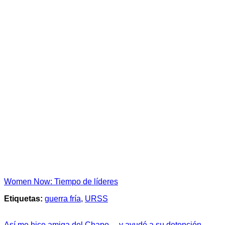
Women Now: Tiempo de líderes
Etiquetas:
guerra fría
,
URSS
Así me hice amiga del Chapo… y ayudé a su detención