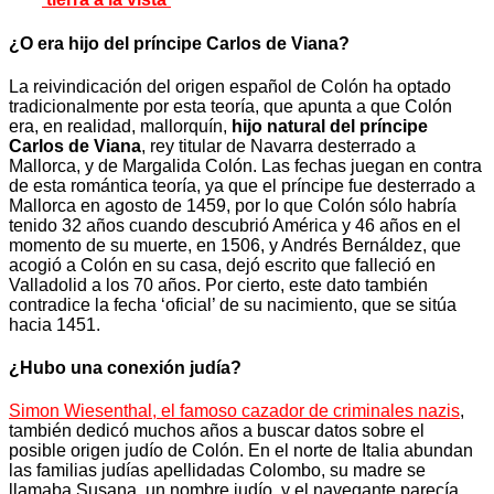
¿O era hijo del príncipe Carlos de Viana?
La reivindicación del origen español de Colón ha optado
tradicionalmente por esta teoría, que apunta a que Colón
era, en realidad, mallorquín,
hijo natural del príncipe
Carlos de Viana
, rey titular de Navarra desterrado a
Mallorca, y de Margalida Colón. Las fechas juegan en contra
de esta romántica teoría, ya que el príncipe fue desterrado a
Mallorca en agosto de 1459, por lo que Colón sólo habría
tenido 32 años cuando descubrió América y 46 años en el
momento de su muerte, en 1506, y Andrés Bernáldez, que
acogió a Colón en su casa, dejó escrito que falleció en
Valladolid a los 70 años. Por cierto, este dato también
contradice la fecha ‘oficial’ de su nacimiento, que se sitúa
hacia 1451.
¿Hubo una conexión judía?
Simon Wiesenthal, el famoso cazador de criminales nazis
,
también dedicó muchos años a buscar datos sobre el
posible origen judío de Colón. En el norte de Italia abundan
las familias judías apellidadas Colombo, su madre se
llamaba Susana, un nombre judío, y el navegante parecía