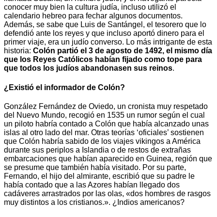
conocer muy bien la cultura judía, incluso utilizó el
calendario hebreo para fechar algunos documentos.
Además, se sabe que Luis de Santángel, el tesorero que lo
defendió ante los reyes y que incluso aportó dinero para el
primer viaje, era un judío converso. Lo más intrigante de esta
historia:
Colón partió el 3 de agosto de 1492, el mismo día
que los Reyes Católicos habían fijado como tope para
que todos los judíos abandonasen sus reinos
.
¿Existió el informador de Colón?
González Fernández de Oviedo, un cronista muy respetado
del Nuevo Mundo, recogió en 1535 un rumor según el cual
un piloto habría contado a Colón que había alcanzado unas
islas al otro lado del mar. Otras teorías ‘oficiales’ sostienen
que Colón habría sabido de los viajes vikingos a América
durante sus periplos a Islandia o de restos de extrañas
embarcaciones que habían aparecido en Guinea, región que
se presume que también había visitado. Por su parte,
Fernando, el hijo del almirante, escribió que su padre le
había contado que a las Azores habían llegado dos
cadáveres arrastrados por las olas, «dos hombres de rasgos
muy distintos a los cristianos.». ¿Indios americanos?