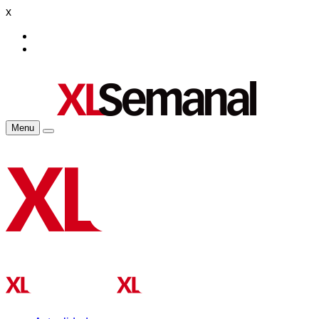
x
Menu