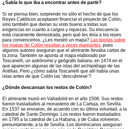
¿Sabía lo que iba a encontrar antes de partir?
Si se piensa bien, sorprende no sólo el hecho de que los
Reyes Católicos aceptasen financiar el proyecto de Colón,
sino también que dieran su visto bueno a todas sus
exigencias en cuanto a cargos y riquezas. Su elocuencia
está claramente demostrada, pero qué les diría a los reyes
para convencerlos. ¿Les mostró un mapa?
Las teorías sobre
los mapas de Colón resultan a veces mareantes
, pues
algunos autores aseguran que el almirante llevaba cartas de
la zona. También se apunta al mapa elaborado por
Toscanelli, un astrónomo y geógrafo italiano, en 1474 en el
que aparecen algunas de las islas del archipiélago de las
Antillas. Pero ¿cómo sabía Toscanelli que allí había unas
islas antes de que Colón las ‘descubriese’?
¿Dónde descansan los restos de Colón?
El almirante murió en Valladolid en el año 1506. Sus restos
fueron trasladados al monasterio de La Cartuja, en Sevilla.
En 1537 se enviaron, de acuerdo con su última voluntad, a la
catedral de Santo Domingo. Los restos fueron trasladados
en 1795 a la catedral de La Habana, y de Cuba volvieron,
presuntamente, a la de Sevilla. Los dominicanos aseguran