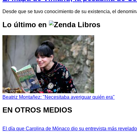
Desde que se tuvo conocimiento de su existencia, el denomi
Lo último en
Beatriz Montañez: "Necesitaba averiguar quién era"
EN OTROS MEDIOS
El día que Carolina de Mónaco dio su entrevista más revelador