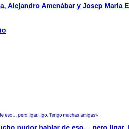
ga, Alejandro Amenábar y Josep Maria 
io
cho pudor hablar de eso… pero ligar,