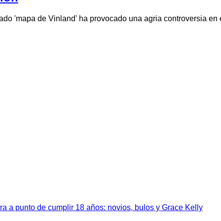
nado 'mapa de Vinland' ha provocado una agria controversia 
a a punto de cumplir 18 años: novios, bulos y Grace Kelly