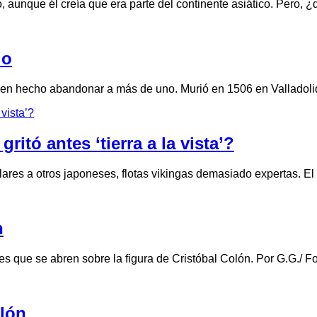
ico, aunque él creía que era parte del continente asiático. Pero
do
en hecho abandonar a más de uno. Murió en 1506 en Valladolid
itó antes ‘tierra a la vista’?
ares a otros japoneses, flotas vikingas demasiado expertas. El
n
ntes que se abren sobre la figura de Cristóbal Colón. Por G.
olón