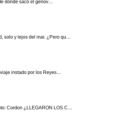
, ¿de dónde sacó el genov…
, solo y lejos del mar. ¿Pero qu…
 viaje instado por los Reyes…
G./ Foto: Cordon ¿LLEGARON LOS C…