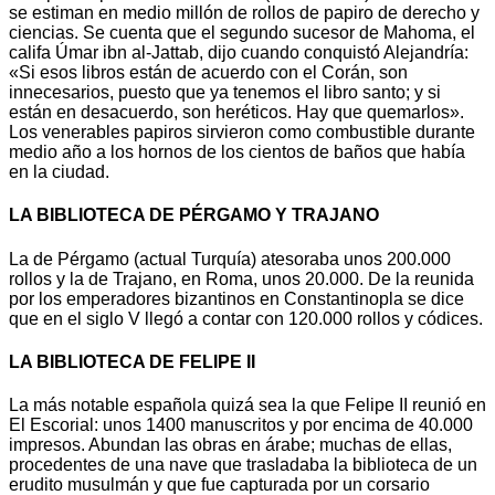
se estiman en medio millón de rollos de papiro de derecho y
ciencias. Se cuenta que el segundo sucesor de Mahoma, el
califa Úmar ibn al-Jattab, dijo cuando conquistó Alejandría:
«Si esos libros están de acuerdo con el Corán, son
innecesarios, puesto que ya tenemos el libro santo; y si
están en desacuerdo, son heréticos. Hay que quemarlos».
Los venerables papiros sirvieron como combustible durante
medio año a los hornos de los cientos de baños que había
en la ciudad.
LA BIBLIOTECA DE PÉRGAMO Y TRAJANO
La de Pérgamo (actual Turquía) atesoraba unos 200.000
rollos y la de Trajano, en Roma, unos 20.000. De la reunida
por los emperadores bizantinos en Constantinopla se dice
que en el siglo V llegó a contar con 120.000 rollos y códices.
LA BIBLIOTECA DE FELIPE II
La más notable española quizá sea la que Felipe II reunió en
El Escorial: unos 1400 manuscritos y por encima de 40.000
impresos. Abundan las obras en árabe; muchas de ellas,
procedentes de una nave que trasladaba la biblioteca de un
erudito musulmán y que fue capturada por un corsario