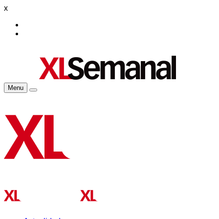
x
Menu