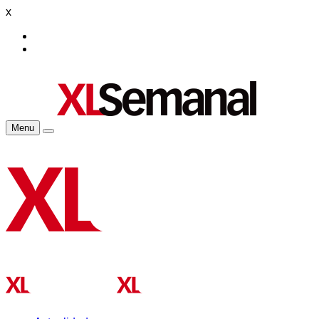
x
Menu