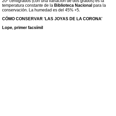
20º centígrados (con una variación de dos grados) es la
temperatura constante de la
Biblioteca Nacional
para la
conservación. La humedad es del 45% +5.
CÓMO CONSERVAR ‘LAS JOYAS DE LA CORONA’
Lope, primer facsímil