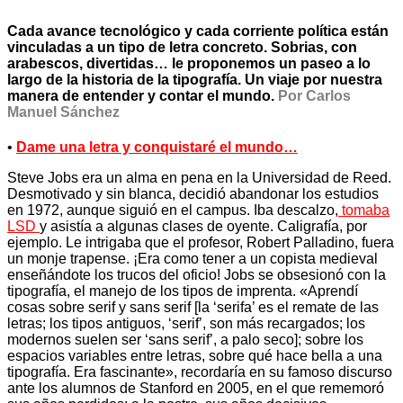
Cada avance tecnológico y cada corriente política están
vinculadas a un tipo de letra concreto. Sobrias, con
arabescos, divertidas… le proponemos un paseo a lo
largo de la historia de la tipografía. Un viaje por nuestra
manera de entender y contar el mundo.
Por Carlos
Manuel Sánchez
•
Dame una letra y conquistaré el mundo…
Steve Jobs era un alma en pena en la Universidad de Reed.
Desmotivado y sin blanca, decidió abandonar los estudios
en 1972, aunque siguió en el campus. Iba descalzo,
tomaba
LSD
y asistía a algunas clases de oyente. Caligrafía, por
ejemplo. Le intrigaba que el profesor, Robert Palladino, fuera
un monje trapense. ¡Era como tener a un copista medieval
enseñándote los trucos del oficio! Jobs se obsesionó con la
tipografía, el manejo de los tipos de imprenta. «Aprendí
cosas sobre serif y sans serif [la ‘serifa’ es el remate de las
letras; los tipos antiguos, ‘serif’, son más recargados; los
modernos suelen ser ‘sans serif’, a palo seco]; sobre los
espacios variables entre letras, sobre qué hace bella a una
tipografía. Era fascinante», recordaría en su famoso discurso
ante los alumnos de Stanford en 2005, en el que rememoró