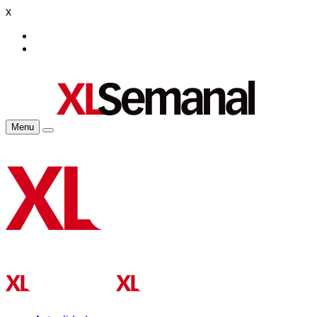
x
Menu