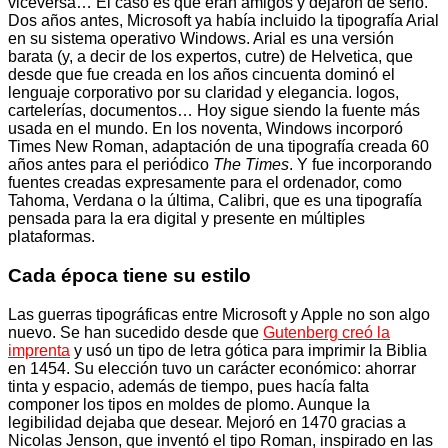
viceversa… El caso es que eran amigos y dejaron de serlo.
Dos años antes, Microsoft ya había incluido la tipografía Arial
en su sistema operativo Windows. Arial es una versión
barata (y, a decir de los expertos, cutre) de Helvetica, que
desde que fue creada en los años cincuenta dominó el
lenguaje corporativo por su claridad y elegancia. logos,
cartelerías, documentos… Hoy sigue siendo la fuente más
usada en el mundo. En los noventa, Windows incorporó
Times New Roman, adaptación de una tipografía creada 60
años antes para el periódico
The Times
. Y fue incorporando
fuentes creadas expresamente para el ordenador, como
Tahoma, Verdana o la última, Calibri, que es una tipografía
pensada para la era digital y presente en múltiples
plataformas.
Cada época tiene su estilo
Las guerras tipográficas entre Microsoft y Apple no son algo
nuevo. Se han sucedido desde que
Gutenberg creó la
imprenta
y usó un tipo de letra gótica para imprimir la Biblia
en 1454. Su elección tuvo un carácter económico: ahorrar
tinta y espacio, además de tiempo, pues hacía falta
componer los tipos en moldes de plomo. Aunque la
legibilidad dejaba que desear. Mejoró en 1470 gracias a
Nicolas Jenson, que inventó el tipo Roman, inspirado en las