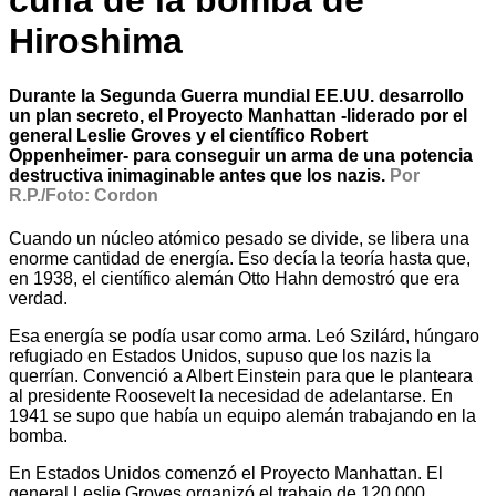
cuna de la bomba de
Hiroshima
Durante la Segunda Guerra mundial EE.UU. desarrollo
un plan secreto, el Proyecto Manhattan -liderado por el
general Leslie Groves y el científico Robert
Oppenheimer- para conseguir un arma de una potencia
destructiva inimaginable antes que los nazis.
Por
R.P./Foto: Cordon
Cuando un núcleo atómico pesado se divide, se libera una
enorme cantidad de energía. Eso decía la teoría hasta que,
en 1938, el científico alemán Otto Hahn demostró que era
verdad.
Esa energía se podía usar como arma. Leó Szilárd, húngaro
refugiado en Estados Unidos, supuso que los nazis la
querrían. Convenció a Albert Einstein para que le planteara
al presidente Roosevelt la necesidad de adelantarse. En
1941 se supo que había un equipo alemán trabajando en la
bomba.
En Estados Unidos comenzó el Proyecto Manhattan. El
general Leslie Groves organizó el trabajo de 120.000