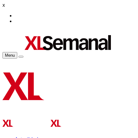
x
Menu