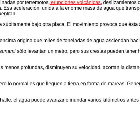
inadas por terremotos,
erupciones volcánicas
, deslizamientos 
. Esa aceleración, unida a la enorme masa de agua que transpo
uentran.
 súbitamente bajo otra placa. El movimiento provoca que ésta 
encima origina que miles de toneladas de agua asciendan hacia
tsunami
sólo levantan un metro, pero sus crestas pueden tener
nos profundas, disminuyen su velocidad, acortan la distancia
ro lo normal es que lleguen a tierra en forma de mareas. Genera
alle, el agua puede avanzar e inundar varios kilómetros antes d