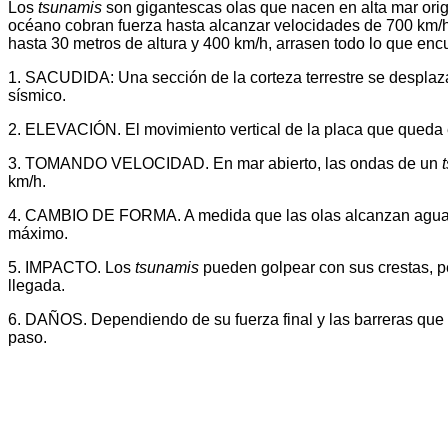
Los
tsunamis
son gigantescas olas que nacen en alta mar orig
océano cobran fuerza hasta alcanzar velocidades de 700 km/h
hasta 30 metros de altura y 400 km/h, arrasen todo lo que enc
1. SACUDIDA: Una sección de la corteza terrestre se desplaza
sísmico.
2. ELEVACIÓN. El movimiento vertical de la placa que queda 
3. TOMANDO VELOCIDAD. En mar abierto, las ondas de un
km/h.
4. CAMBIO DE FORMA. A medida que las olas alcanzan aguas me
máximo.
5. IMPACTO. Los
tsunamis
pueden golpear con sus crestas, pe
llegada.
6. DAÑOS. Dependiendo de su fuerza final y las barreras que h
paso.