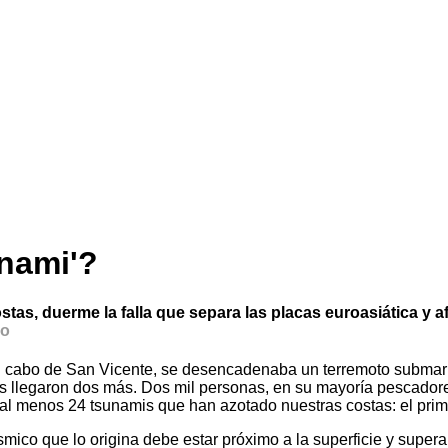
unami'?
tas, duerme la falla que separa las placas euroasiática y af
so
l cabo de San Vicente, se desencadenaba un terremoto submarin
ués llegaron dos más. Dos mil personas, en su mayoría pescado
de al menos 24 tsunamis que han azotado nuestras costas: el prim
smico que lo origina debe estar próximo a la superficie y supera