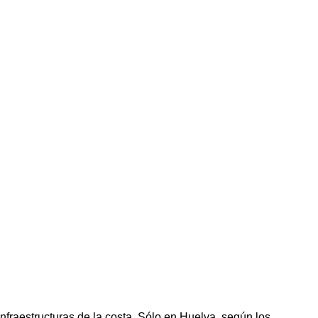
nfraestructuras de la costa. Sólo en Huelva, según los