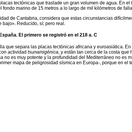
lacas tectónicas que traslade un gran volumen de agua. En el te
fondo marino de 15 metros a lo largo de mil kilómetros de falla
sidad de Cantabria, considera que estas circunstancias difícilm
 bajo». Reducido, sí; pero real.
spaña. El primero se registró en el 218 a. C
alla que separa las placas tectónicas africana y euroasiática. E
 con actividad
tsunamigénica
, y están tan cerca de la costa qu
zona no es muy potente y la profundidad del Mediterráneo no es 
 primer mapa de peligrosidad sísmica en Europa-, porque en el t