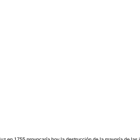
z en 1755 provocaría hoy la destrucción de la mayoría de las i