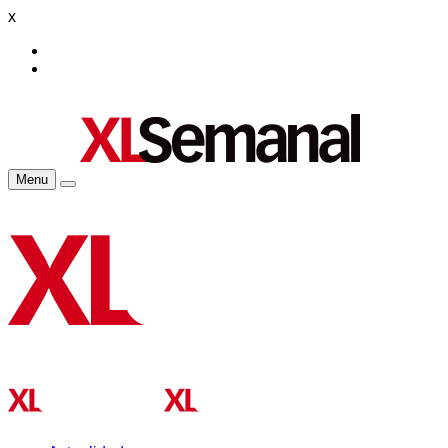
x
Menu