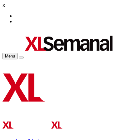
x
Menu