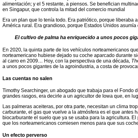
alimentación; y el 5 restante, a piensos. Se benefician multin
en Singapur, que controla la mitad del comercio mundial
Era un plan que lo tenía todo. Era patriótico, porque liberab
América rural. Era grandioso, porque Estados Unidos asumía el 
El cultivo de palma ha enriquecido a unos pocos gig
En 2020, la quinta parte de los vehículos norteamericanos qu
norteamericano hubiese dejado su coche aparcado durante si
al carro en 2009… Hoy, con la perspectiva de una década,
Th
a unos pocos gigantes de la agroindustria, a costa de provoca
Las cuentas no salen
Timothy Searchinger, un abogado que trabaja para el Fondo d
grandes rasgos, era decirle a un agricultor de Iowa que, en lu
Las palmeras aceiteras, por otra parte, necesitan un clima t
carburante, el gas que vuelve a la atmósfera es el que antes hab
biocarburante el suelo que ya se usaba para la agricultura. E
que los norteamericanos comiesen menos para que sus coches
Un efecto perverso