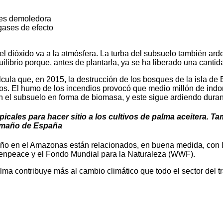
s es demoledora
 gases de efecto
l dióxido va a la atmósfera. La turba del subsuelo también ard
ilibrio porque, antes de plantarla, ya se ha liberado una cantid
ula que, en 2015, la destrucción de los bosques de la isla de 
os. El humo de los incendios provocó que medio millón de indo
n el subsuelo en forma de biomasa, y este sigue ardiendo dura
cales para hacer sitio a los cultivos de palma aceitera. Ta
amaño de España
ño en el Amazonas están relacionados, en buena medida, con la 
eenpeace y el Fondo Mundial para la Naturaleza (WWF).
lma contribuye más al cambio climático que todo el sector del t