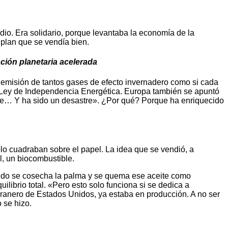
dio. Era solidario, porque levantaba la economía de la
 plan que se vendía bien.
ción planetaria acelerada
 emisión de tantos gases de efecto invernadero como si cada
 Ley de Independencia Energética. Europa también se apuntó
le… Y ha sido un desastre». ¿Por qué? Porque ha enriquecido
o cuadraban sobre el papel. La idea que se vendió, a
l, un biocombustible.
uando se cosecha la palma y se quema ese aceite como
uilibrio total. «Pero esto solo funciona si se dedica a
 granero de Estados Unidos, ya estaba en producción. A no ser
 se hizo.