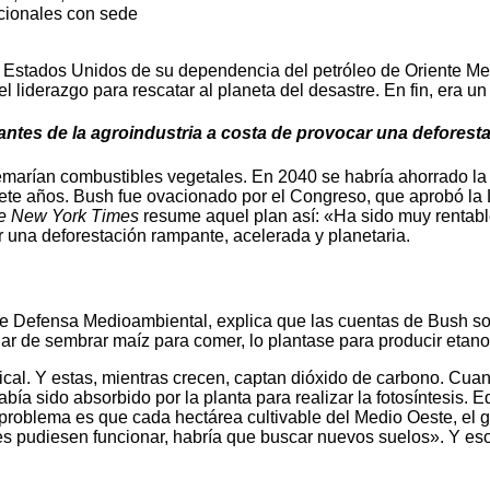
acionales con sede
a a Estados Unidos de su dependencia del petróleo de Oriente Me
liderazgo para rescatar al planeta del desastre. En fin, era un
antes de la agroindustria a costa de provocar una deforesta
emarían combustibles vegetales. En 2040 se habría ahorrado la
ete años. Bush fue ovacionado por el Congreso, que aprobó la
e New York Times
resume aquel plan así: «Ha sido muy rentab
r una deforestación rampante, acelerada y planetaria.
e Defensa Medioambiental, explica que las cuentas de Bush sol
gar de sembrar maíz para comer, lo plantase para producir etano
ropical. Y estas, mientras crecen, captan dióxido de carbono. C
ía sido absorbido por la planta para realizar la fotosíntesis. Eq
l problema es que cada hectárea cultivable del Medio Oeste, el
 pudiesen funcionar, habría que buscar nuevos suelos». Y eso