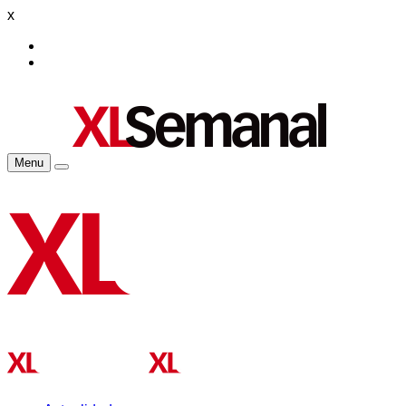
x
Menu