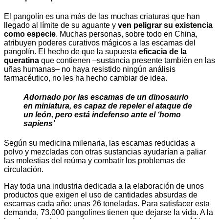
El pangolín es una más de las muchas criaturas que han
llegado al límite de su aguante y
ven peligrar su existencia
como especie
. Muchas personas, sobre todo en China,
atribuyen poderes curativos mágicos a las escamas del
pangolín. El hecho de que la supuesta
eficacia de la
queratina
que contienen –sustancia presente también en las
uñas humanas– no haya resistido ningún análisis
farmacéutico, no les ha hecho cambiar de idea.
Adornado por las escamas de un dinosaurio
en miniatura, es capaz de repeler el ataque de
un león, pero está indefenso ante el ‘homo
sapiens’
Según su medicina milenaria, las escamas reducidas a
polvo y mezcladas con otras sustancias ayudarían a paliar
las molestias del reúma y combatir los problemas de
circulación.
Hay toda una industria dedicada a la elaboración de unos
productos que exigen el uso de cantidades absurdas de
escamas cada año: unas 26 toneladas. Para satisfacer esta
demanda, 73.000 pangolines tienen que dejarse la vida. A la