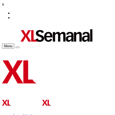
x
Menu