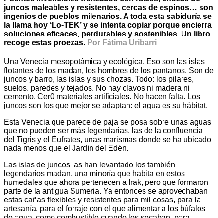
juncos maleables y resistentes, cercas de espinos… son
ingenios de pueblos milenarios. A toda esta sabiduría se
la llama hoy ‘Lo-TEK’ y se intenta copiar porque encierra
soluciones eficaces, perdurables y sostenibles. Un libro
recoge estas proezas.
Por Fátima Uribarri
Una Venecia mesopotámica y ecológica. Eso son las islas
flotantes de los madan, los hombres de los pantanos. Son de
juncos y barro, las islas y sus chozas. Todo: los pilares,
suelos, paredes y tejados. No hay clavos ni madera ni
cemento. Cer0 materiales artificiales. No hacen falta. Los
juncos son los que mejor se adaptan: el agua es su hábitat.
Esta Venecia que parece de paja se posa sobre unas aguas
que no pueden ser más legendarias, las de la confluencia
del Tigris y el Éufrates, unas marismas donde se ha ubicado
nada menos que el Jardín del Edén.
Las islas de juncos las han levantado los también
legendarios madan, una minoría que habita en estos
humedales que ahora pertenecen a Irak, pero que formaron
parte de la antigua Sumeria. Ya entonces se aprovechaban
estas cañas flexibles y resistentes para mil cosas, para la
artesanía, para el forraje con el que alimentar a los búfalos
de agua, como combustible cuando los secaban, para