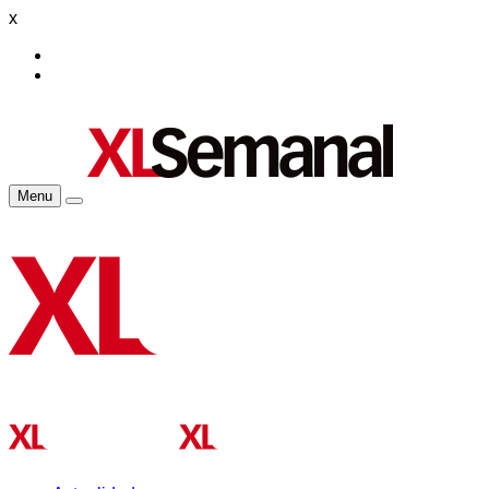
x
Menu