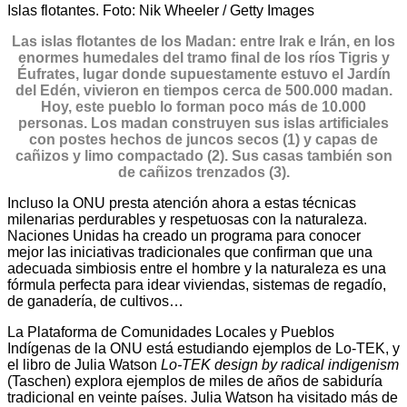
Islas flotantes. Foto: Nik Wheeler / Getty Images
Las islas flotantes de los Madan: entre Irak e Irán, en los
enormes humedales del tramo final de los ríos Tigris y
Éufrates, lugar donde supuestamente estuvo el Jardín
del Edén, vivieron en tiempos cerca de 500.000 madan.
Hoy, este pueblo lo forman poco más de 10.000
personas. Los madan construyen sus islas artificiales
con postes hechos de juncos secos (1) y capas de
cañizos y limo compactado (2). Sus casas también son
de cañizos trenzados (3).
Incluso la ONU presta atención ahora a estas técnicas
milenarias perdurables y respetuosas con la naturaleza.
Naciones Unidas ha creado un programa para conocer
mejor las iniciativas tradicionales que confirman que una
adecuada simbiosis entre el hombre y la naturaleza es una
fórmula perfecta para idear viviendas, sistemas de regadío,
de ganadería, de cultivos…
La Plataforma de Comunidades Locales y Pueblos
Indígenas de la ONU está estudiando ejemplos de Lo-TEK, y
el libro de Julia Watson
Lo-TEK design by radical indigenism
(Taschen) explora ejemplos de miles de años de sabiduría
tradicional en veinte países. Julia Watson ha visitado más de