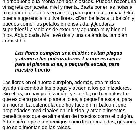
hierbabuena o la menta son dos clásicos. Puedes hacer una
vinagreta con aceite, miel y menta. Basta poner las hojas a
macerar un día antes en aceite, para que coja aroma». Otra
buena sugerencia: cultiva flores. «Dan belleza a tu balcón y
puedes comer los pétalos en ensalada. ¡Quedarás
superbien! La viola es de exterior y aguanta muy bien el
frío». Adjudicada. Me llevé dos y una caléndula, también
comestible.
Las flores cumplen una misión: evitan plagas
y atraen a los polinizadores. Lo que es cierto
para el planeta lo es, a pequeña escala, para
nuestro huerto
Las flores en el huerto cumplen, además, otra misión:
ayudan a combatir las plagas y atraen a los polinizadores.
Sin ellos, no hay polinización, y sin ella, no hay frutos. Lo
que es cierto para el planeta lo es, a pequeña escala, para
un huerto. La caléndula que hoy luce en mi balcón tiene
propiedades medicinales en infusión, y atrae a insectos
beneficiosos que se alimentan de insectos como el pulgón.
Y también repele a enemigos como los nematodos, gusanos
que se alimentan de las raíces.