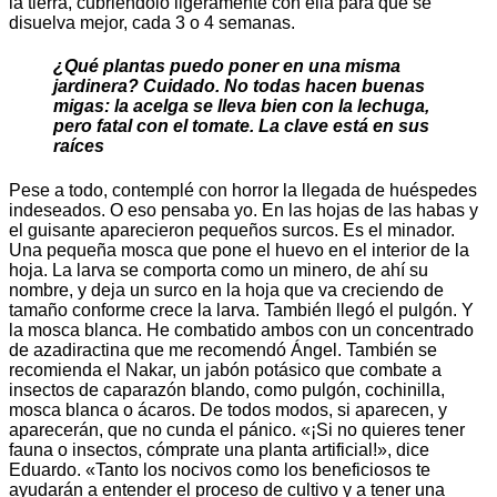
la tierra, cubriéndolo ligeramente con ella para que se
disuelva mejor, cada 3 o 4 semanas.
¿Qué plantas puedo poner en una misma
jardinera? Cuidado. No todas hacen buenas
migas: la acelga se lleva bien
con la lechuga,
pero fatal con el tomate. La clave está en sus
raíces
Pese a todo, contemplé con horror la llegada de huéspedes
indeseados. O eso pensaba yo. En las hojas de las habas y
el guisante aparecieron pequeños surcos. Es el minador.
Una pequeña mosca que pone el huevo en el interior de la
hoja. La larva se comporta como un minero, de ahí su
nombre, y deja un surco en la hoja que va creciendo de
tamaño conforme crece la larva. También llegó el pulgón. Y
la mosca blanca. He combatido ambos con un concentrado
de azadiractina que me recomendó Ángel. También se
recomienda el Nakar, un jabón potásico que combate a
insectos de caparazón blando, como pulgón, cochinilla,
mosca blanca o ácaros. De todos modos, si aparecen, y
aparecerán, que no cunda el pánico. «¡Si no quieres tener
fauna o insectos, cómprate una planta artificial!», dice
Eduardo. «Tanto los nocivos como los beneficiosos te
ayudarán a entender el proceso de cultivo y a tener una