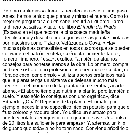
Pero no cantemos victoria. La recolección es el último paso.
Antes, hemos tenido que plantar y mimar el huerto. Como lo
mejor es preguntar a quien sabe, recurrí a Eduardo Barba,
jardinero paisajista y autor del libro
El jardín del Prado
(Espasa) en el que recorre la pinacoteca madrileña
identificando y describiendo algunas de las plantas pintadas
por maestros como Tiziano, Velázquez o Goya. «¡Hay
muchas plantas comestibles en esos cuadros que se pueden
cultivar en el balcón: violeta, caléndula, pimiento, laurel,
romero, limonero, fresa.», explica. También da algunos
consejos para ponerse manos a la obra. Lo primero, compra
un buen sustrato, uno profesional. «Tener uno de calidad, de
fibra de coco, por ejemplo y utilizar abonos orgánicos hará
que la planta tenga un sistema de defensa mucho más
fuerte». En el momento de la plantación o siembra, añade
abono. «El abono tiene que nutrir a la planta, pero también al
suelo. Y esto sólo lo consigues con uno orgánico», dice
Eduardo. ¿Cuál? Depende de la planta. El tomate, por
ejemplo, necesita uno específico, rico en potasio, para que el
fruto coloree y madure bien. Yo utilicé un sustrato para
huerto y frutales, enriquecido con guano de ave. Una bolsa
de 20 litros fue suficiente para empezar. Y, además, un kilo
de guano que todavía no he terminado. Conviene añadirlo a