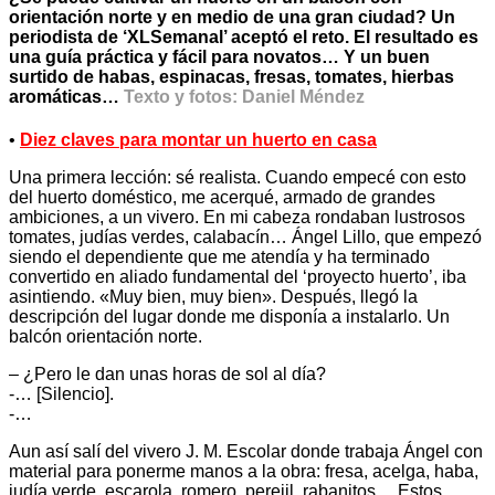
orientación norte y en medio de una gran ciudad? Un
periodista de ‘XLSemanal’ aceptó el reto. El resultado es
una guía práctica y fácil para novatos… Y un buen
surtido de habas, espinacas, fresas, tomates, hierbas
aromáticas…
Texto y fotos: Daniel Méndez
•
Diez claves para montar un huerto en casa
Una primera lección: sé realista. Cuando empecé con esto
del huerto doméstico, me acerqué, armado de grandes
ambiciones, a un vivero. En mi cabeza rondaban lustrosos
tomates, judías verdes, calabacín… Ángel Lillo, que empezó
siendo el dependiente que me atendía y ha terminado
convertido en aliado fundamental del ‘proyecto huerto’, iba
asintiendo. «Muy bien, muy bien». Después, llegó la
descripción del lugar donde me disponía a instalarlo. Un
balcón orientación norte.
– ¿Pero le dan unas horas de sol al día?
-… [Silencio].
-…
Aun así salí del vivero J. M. Escolar donde trabaja Ángel con
material para ponerme manos a la obra: fresa, acelga, haba,
judía verde, escarola, romero, perejil, rabanitos… Estos