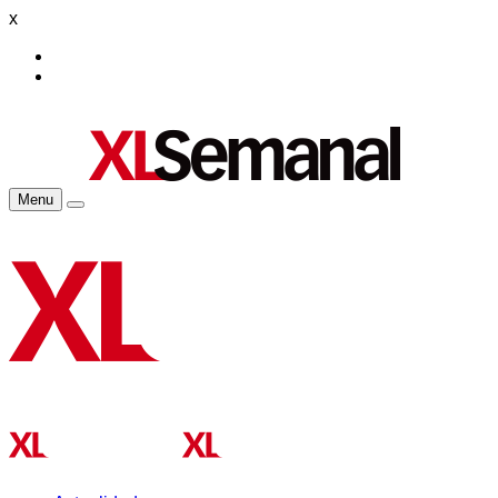
x
Menu