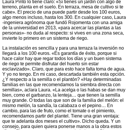
Laura Pinto lo tiene claro: «Si tienes un jardín con algo de
terreno, planta en el suelo. En terraza, mesa de cultivo si te
cabe». El precio de una puede partir desde los 100 euros,
algo menos incluso, hasta los 300. En cualquier caso, Laura
-ingeniera agrónoma que fundó Rojomenta con una amiga
de la universidad en 2013, «para acercar las plantas a las
personas»- no duda al respecto: si vives en una zona seca,
invierte lo primero en un sistema de riego.
La instalación es sencilla y para una terraza la inversión no
llegará a los 100 euros. «Es garantía de éxito, porque si
hace calor hay que regar todos los días y un buen sistema
de riego te permite disfrutar del huerto sin estar
esclavizado». Claro, que para esto hace falta toma de agua.
Y yo no tengo. En mi caso, descartada también esta opción.
¿Y respecto a la semilla o el plantón? «Hay determinadas
familias en las que recomendamos la siembra directa con
semillas», aclara Laura. «La acelga o las habas se dan muy
bien, como el garbanzo, la lenteja… que tienen la semilla
muy grande. O todas las que son de la familia del melón: el
mismo melón, la sandía, la calabaza o el pepino… En
cambio, para las de fruto, como el tomate o el pimiento,
recomendamos partir del plantel. Tiene una gran ventaja:
que te adelanta dos meses el cultivo». Dicho queda. Y un
consejo, para quien quiera ponerse manos a la obra estos