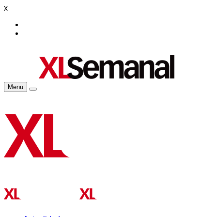
x
Menu