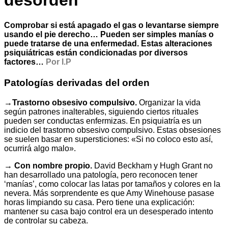
desorden
Comprobar si está apagado el gas o levantarse siempre
usando el pie derecho… Pueden ser simples manías o
puede tratarse de una enfermedad. Estas alteraciones
psiquiátricas están condicionadas por diversos
factores…
Por I.P
Patologías derivadas del orden
→Trastorno obsesivo compulsivo.
Organizar la vida
según patrones inalterables, siguiendo ciertos rituales
pueden ser conductas enfermizas. En psiquiatría es un
indicio del trastorno obsesivo compulsivo. Estas obsesiones
se suelen basar en supersticiones: «Si no coloco esto así,
ocurrirá algo malo».
→ Con nombre propio.
David Beckham y Hugh Grant no
han desarrollado una patología, pero reconocen tener
‘manías’, como colocar las latas por tamaños y colores en la
nevera. Más sorprendente es que Amy Winehouse pasase
horas limpiando su casa. Pero tiene una explicación:
mantener su casa bajo control era un desesperado intento
de controlar su cabeza.