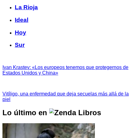
La Rioja
Ideal
Hoy
Sur
Ivan Krastev: «Los europeos tenemos que protegernos de
Estados Unidos y China»
Vitíligo, una enfermedad que deja secuelas más allá de la
piel
Lo último en