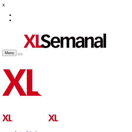
x
Menu