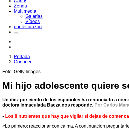
Cartas
Zenda
Multimedia
Galerías
Vídeos
ponlecorazon
Portada
Conocer
Foto: Getty Images
Mi hijo adolescente quiere 
Un diez por ciento de los españoles ha renunciado a comer
doctora Inmaculada Baeza nos responde.
Por Carlos Man
•
Los 8 nutrientes que hay que vigilar si dejas de comer c
«Lo primero: reaccionar con calma. A continuación preguntarl