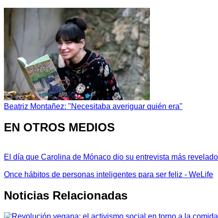
Beatriz Montañez: "Necesitaba averiguar quién era"
EN OTROS MEDIOS
El día que Carolina de Mónaco dio su entrevista más revelador
Once hábitos de personas inteligentes para ser feliz - WeLife
Noticias Relacionadas