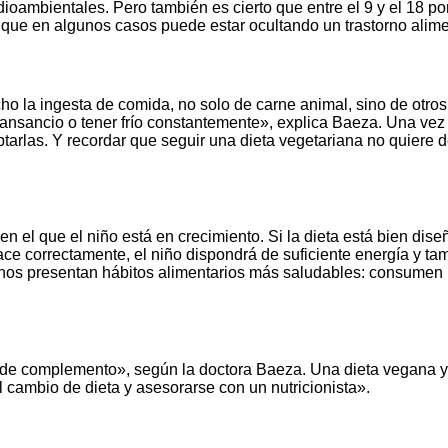
ioambientales. Pero también es cierto que entre el 9 y el 18 p
 que en algunos casos puede estar ocultando un trastorno alime
ho la ingesta de comida, no solo de carne animal, sino de otros
ansancio o tener frío constantemente», explica Baeza. Una vez 
tarlas. Y recordar que seguir una dieta vegetariana no quiere d
en el que el niño está en crecimiento. Si la dieta está bien dise
 hace correctamente, el niño dispondrá de suficiente energía y t
anos presentan hábitos alimentarios más saludables: consumen
e complemento», según la doctora Baeza. Una dieta vegana ya es
 cambio de dieta y asesorarse con un nutricionista».