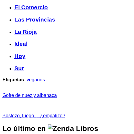
El Comercio
Las Provincias
La Rioja
Ideal
Hoy
Sur
Etiquetas:
veganos
Gofre de nuez y albahaca
Bostezo, luego… ¿empatizo?
Lo último en