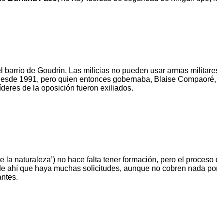
 barrio de Goudrin. Las milicias no pueden usar armas militares
esde 1991, pero quien entonces gobernaba, Blaise Compaoré, l
íderes de la oposición fueron exiliados.
 la naturaleza’) no hace falta tener formación, pero el proceso 
de ahí que haya muchas solicitudes, aunque no cobren nada por
antes.