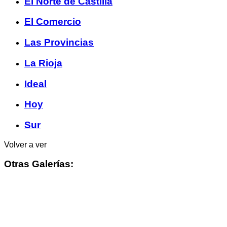
El Norte de Castilla
El Comercio
Las Provincias
La Rioja
Ideal
Hoy
Sur
Volver a ver
Otras Galerías: