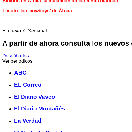
Álbinos en África: la maldición de los niños blancos
Lesoto, los ‘cowboys’ de África
El nuevo XLSemanal
A partir de ahora consulta los nuevos
Descúbrelos
Ver periódicos
ABC
EL Correo
El Diario Vasco
El Diario Montañés
La Verdad