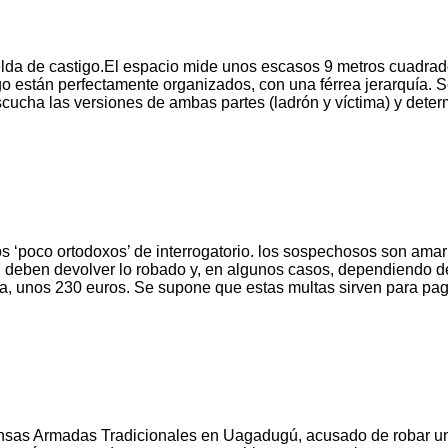
a celda de castigo.El espacio mide unos escasos 9 metros cuadr
están perfectamente organizados, con una férrea jerarquía. Se
scucha las versiones de ambas partes (ladrón y víctima) y dete
s ‘poco ortodoxos’ de interrogatorio. los sospechosos son ama
, deben devolver lo robado y, en algunos casos, dependiendo de 
a, unos 230 euros. Se supone que estas multas sirven para pagar
ensas Armadas Tradicionales en Uagadugú, acusado de robar un 