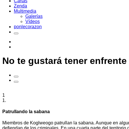
Cartas
Zenda
Multimedia
Galerías
Vídeos
ponlecorazon
No te gustará tener enfrente
1
1.
Patrullando la sabana
Miembros de Koglweogo patrullan la sabana. Aunque en algunos
defiendan de los criminales. En una cuarta parte del territorio