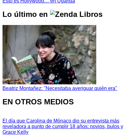
Esto es Hollywood… en Uganda
Lo último en
Beatriz Montañez: "Necesitaba averiguar quién era"
EN OTROS MEDIOS
El día que Carolina de Mónaco dio su entrevista más
reveladora a punto de cumplir 18 años: novios, bulos y
Grace Kelly