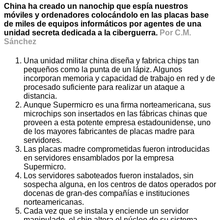
China ha creado un nanochip que espía nuestros
móviles y ordenadores colocándolo en las placas base
de miles de equipos informáticos por agentes de una
unidad secreta dedicada a la ciberguerra.
Por C.M.
Sánchez
Una unidad militar china diseña y fabrica chips tan
pequeños como la punta de un lápiz. Algunos
incorporan memoria y capacidad de trabajo en red y de
procesado suficiente para realizar un ataque a
distancia.
Aunque Supermicro es una firma norteamericana, sus
microchips son insertados en las fábricas chinas que
proveen a esta potente empresa estadounidense, uno
de los mayores fabricantes de placas madre para
servidores.
Las placas madre comprometidas fueron introducidas
en servidores ensamblados por la empresa
Supermicro.
Los servidores saboteados fueron instalados, sin
sospecha alguna, en los centros de datos operados por
docenas de gran-des compañías e instituciones
norteamericanas.
Cada vez que se instala y enciende un servidor
manipulado, el chip altera el núcleo de su sistema