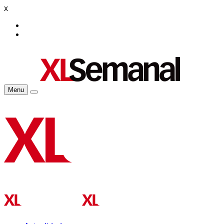
x
Menu