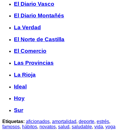
El Diario Vasco
El Diario Montañés
La Verdad
El Norte de Castilla
El Comercio
Las Provincias
La Rioja
Ideal
Hoy
Sur
Etiquetas:
aficionados
,
amortalidad
,
deporte
,
estrés
,
famosos
,
hábitos
,
novatos
,
salud
,
saludable
,
vida
,
yoga