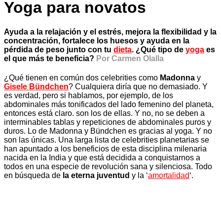
Yoga para novatos
Ayuda a la relajación y el estrés, mejora la flexibilidad y la
concentración, fortalece los huesos y ayuda en la
pérdida de peso junto con tu
dieta
. ¿Qué tipo de
yoga
es
el que más te beneficia?
Por Carmen Olalla
¿Qué tienen en común dos celebrities como
Madonna
y
Gisele Bündchen
? Cualquiera diría que no demasiado. Y
es verdad, pero si hablamos, por ejemplo, de los
abdominales más tonificados del lado femenino del planeta,
entonces está claro. son los de ellas. Y no, no se deben a
interminables tablas y repeticiones de abdominales puros y
duros. Lo de Madonna y Bündchen es gracias al yoga. Y no
son las únicas. Una larga lista de celebrities planetarias se
han apuntado a los beneficios de esta disciplina milenaria
nacida en la India y que está decidida a conquistarnos a
todos en una especie de revolución sana y silenciosa. Todo
en búsqueda de
la eterna juventud
y la ‘
amortalidad
‘.