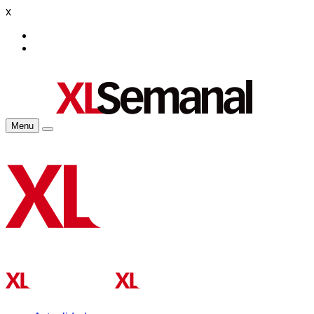
x
Menu