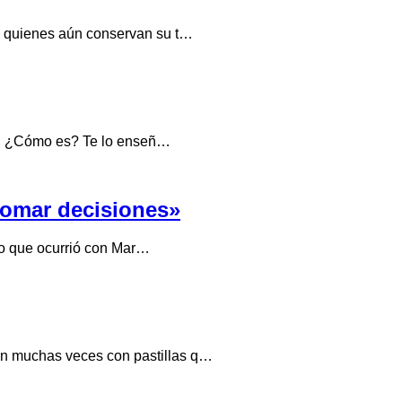
en quienes aún conservan su t…
aca. ¿Cómo es? Te lo enseñ…
 tomar decisiones»
 lo que ocurrió con Mar…
can muchas veces con pastillas q…