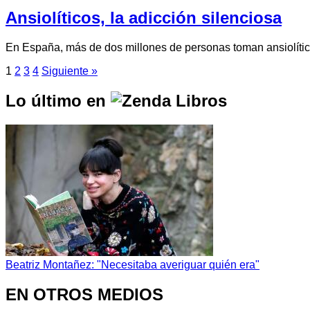
Ansiolíticos, la adicción silenciosa
En España, más de dos millones de personas toman ansiolíti
1
2
3
4
Siguiente »
Lo último en
Beatriz Montañez: "Necesitaba averiguar quién era"
EN OTROS MEDIOS