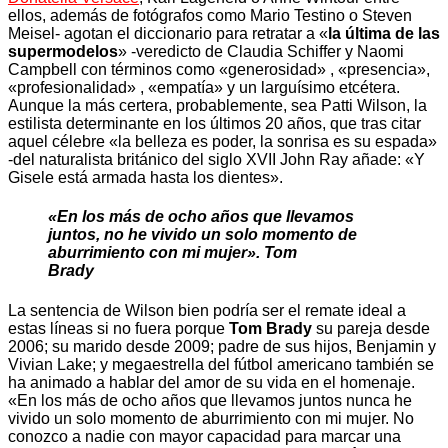
ellos, además de fotógrafos como Mario Testino o Steven
Meisel- agotan el diccionario para retratar a «
la última de las
supermodelos
» -veredicto de Claudia Schiffer y Naomi
Campbell con términos como «generosidad» , «presencia»,
«profesionalidad» , «empatía» y un larguísimo etcétera.
Aunque la más certera, probablemente, sea Patti Wilson, la
estilista determinante en los últimos 20 años, que tras citar
aquel célebre «la belleza es poder, la sonrisa es su espada»
-del naturalista británico del siglo XVII John Ray añade: «Y
Gisele está armada hasta los dientes».
«En los más de ocho años que llevamos
juntos, no he vivido un solo momento de
aburrimiento con mi mujer». Tom
Brady
La sentencia de Wilson bien podría ser el remate ideal a
estas líneas si no fuera porque
Tom Brady
su pareja desde
2006; su marido desde 2009; padre de sus hijos, Benjamin y
Vivian Lake; y megaestrella del fútbol americano también se
ha animado a hablar del amor de su vida en el homenaje.
«En los más de ocho años que llevamos juntos nunca he
vivido un solo momento de aburrimiento con mi mujer. No
conozco a nadie con mayor capacidad para marcar una