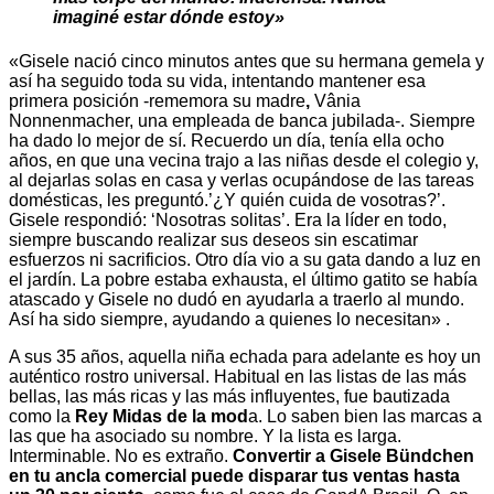
imaginé estar dónde estoy»
«Gisele nació cinco minutos antes que su hermana gemela y
así ha seguido toda su vida, intentando mantener esa
primera posición -rememora su madre
,
Vânia
Nonnenmacher, una empleada de banca jubilada-. Siempre
ha dado lo mejor de sí. Recuerdo un día, tenía ella ocho
años, en que una vecina trajo a las niñas desde el colegio y,
al dejarlas solas en casa y verlas ocupándose de las tareas
domésticas, les preguntó.’¿Y quién cuida de vosotras?’.
Gisele respondió: ‘Nosotras solitas’. Era la líder en todo,
siempre buscando realizar sus deseos sin escatimar
esfuerzos ni sacrificios. Otro día vio a su gata dando a luz en
el jardín. La pobre estaba exhausta, el último gatito se había
atascado y Gisele no dudó en ayudarla a traerlo al mundo.
Así ha sido siempre, ayudando a quienes lo necesitan» .
A sus 35 años, aquella niña echada para adelante es hoy un
auténtico rostro universal. Habitual en las listas de las más
bellas, las más ricas y las más influyentes, fue bautizada
como la
Rey Midas de la mod
a. Lo saben bien las marcas a
las que ha asociado su nombre. Y la lista es larga.
Interminable. No es extraño.
Convertir a Gisele Bündchen
en tu ancla comercial puede disparar tus ventas hasta