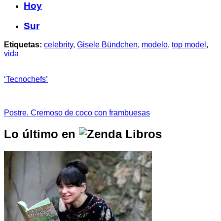
Hoy
Sur
Etiquetas:
celebrity
,
Gisele Bündchen
,
modelo
,
top model
,
vida
‘Tecnochefs’
Postre. Cremoso de coco con frambuesas
Lo último en