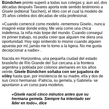
Bündchen
pronto superó a todas sus colegas y, aun así, dos
décadas después Tavares aporta este sentido testimonio a
Gisele
(editorial Taschen), el libro con el cual la modelo de
35 años celebra dos décadas de vida profesional.
«Cuando comencé como modelo -rememora Gisele-, nunca
imaginé estar donde estoy. Me veía como una chica
indefensa, la niña más torpe del mundo. Cuando conseguí
mi primer trabajo, no podía creer que alguien me diera una
oportunidad. Hoy sigo sintiendo lo mismo cuando alguien
apuesta por mí; jamás me lo tomo a la ligera. No me gusta
decepcionar a nadie» .
Nacida en Horizontina, una pequeña ciudad del estado
brasileño de Río Grande del Sur cercana a la frontera
argentina y poblada por colonos alemanes en los años
veinte,
Gisele Bündchen soñaba con ser jugadora de
vóley
hasta que, por insistencia de su madre, ella y dos de
sus cinco hermanas -Patricia, su gemela, y Gabriela- se
apuntaron a un curso para modelos.
«Gisele nació cinco minutos antes que su
hermana gemela. Siempre ha intentado ser
líder en todo», dice