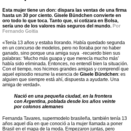
Esta mujer tiene un don: dispara las ventas de una firma
hasta un 30 por ciento. Gisele Bündchen convierte en
oro todo lo que toca. Tanto que, si cotizara en Bolsa,
sería uno de los valores más seguros del mundo.
Por
Fernando Goitia
«Tenía 13 años y estaba llorando. Había quedado segunda
en un concurso de modelos, pero no lloraba por no haber
ganado, sino porque una amiga suya -recuerdo bien sus
palabras: ‘Mucho más guapa y que merecía mucho más’
había sido eliminada. Entonces, no entendí bien la situación.
Con el tiempo, nos hicimos grandes amigas y comprendí que
aquel episodio resume la esencia de
Gisele Bündchen
: es
alguien que siempre está ahí, dispuesta a ayudarte. Una
amiga de verdad».
Nació en una pequeña ciudad, en la frontera
con Argentina, poblada desde los años veinte
por colonos alemanes
Fernanda Tavares, supermodelo brasileña, también tenía 13
años aquel día en que conoció a la mujer llamada a poner
Brasil en el mapa de la moda. Empezaron juntas, pero