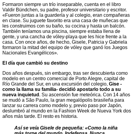
Formaron siempre un trío inseparable, cuenta en el libro
Valdir Bündchen, su padre, profesor universitario y escritor.
«Fueron juntas a la guardería y al colegio, eran compañeras
en clase. Su juguete favorito era una casa de muñecas que
les construimos con su baño, su cocina y hasta un balcón.
También teníamos una piscina, siempre estaba llena de
gente, y una cancha de vóley-playa que les hice frente a la
casa. Con once años, de hecho, Gisele, Patricia y Gabriela
formaron la mitad del equipo de vóley que ganó los Juegos
Nacionales Evangélicos».
El día que cambió su destino
Dos años después, sin embargo, tras ser descubierta como
modelo en un centro comercial de Porto Alegre, capital de
Río Grande del Sur, en una excursión del colegio,
Gise -
como la llama su familia- decidió apostarlo todo a su
nueva inquietud
. Su ascensión fue meteórica. Con 14 años
se mudó a São Paulo, la gran megalópolis brasileña para
lanzar su carrera como modelo y, previo paso por Japón,
deslumbró al mundo en la Fashion Week de Nueva York dos
años más tarde. El resto es historia.
Así se veía Gisele de pequeña: «Como la niña
más torpe del mundo. Indefensa. Nunca