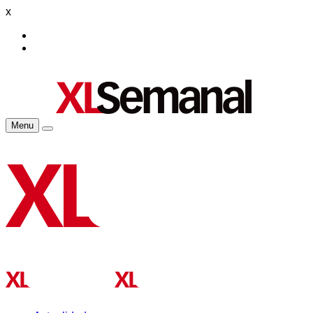
x
Menu