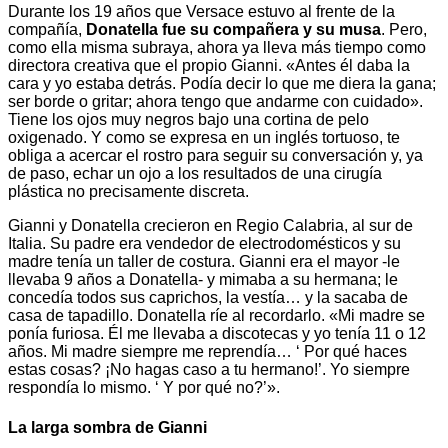
Durante los 19 años que Versace estuvo al frente de la
compañía,
Donatella fue su compañera y su musa
. Pero,
como ella misma subraya, ahora ya lleva más tiempo como
directora creativa que el propio Gianni. «Antes él daba la
cara y yo estaba detrás. Podía decir lo que me diera la gana;
ser borde o gritar; ahora tengo que andarme con cuidado».
Tiene los ojos muy negros bajo una cortina de pelo
oxigenado. Y como se expresa en un inglés tortuoso, te
obliga a acercar el rostro para seguir su conversación y, ya
de paso, echar un ojo a los resultados de una cirugía
plástica no precisamente discreta.
Gianni y Donatella crecieron en Regio Calabria, al sur de
Italia. Su padre era vendedor de electrodomésticos y su
madre tenía un taller de costura. Gianni era el mayor -le
llevaba 9 años a Donatella- y mimaba a su hermana; le
concedía todos sus caprichos, la vestía… y la sacaba de
casa de tapadillo. Donatella ríe al recordarlo. «Mi madre se
ponía furiosa. Él me llevaba a discotecas y yo tenía 11 o 12
años. Mi madre siempre me reprendía… ‘ Por qué haces
estas cosas? ¡No hagas caso a tu hermano!’. Yo siempre
respondía lo mismo. ‘ Y por qué no?’».
La larga sombra de Gianni