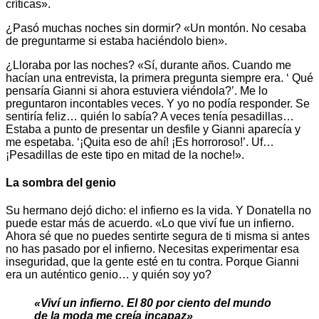
críticas».
¿Pasó muchas noches sin dormir? «Un montón. No cesaba
de preguntarme si estaba haciéndolo bien».
¿Lloraba por las noches? «Sí, durante años. Cuando me
hacían una entrevista, la primera pregunta siempre era. ‘ Qué
pensaría Gianni si ahora estuviera viéndola?’. Me lo
preguntaron incontables veces. Y yo no podía responder. Se
sentiría feliz… quién lo sabía? A veces tenía pesadillas…
Estaba a punto de presentar un desfile y Gianni aparecía y
me espetaba. ‘¡Quita eso de ahí! ¡Es horroroso!’. Uf…
¡Pesadillas de este tipo en mitad de la noche!».
La sombra del genio
Su hermano dejó dicho: el infierno es la vida. Y Donatella no
puede estar más de acuerdo. «Lo que viví fue un infierno.
Ahora sé que no puedes sentirte segura de ti misma si antes
no has pasado por el infierno. Necesitas experimentar esa
inseguridad, que la gente esté en tu contra. Porque Gianni
era un auténtico genio… y quién soy yo?
«Viví un infierno. El 80 por ciento del mundo
de la moda me creía incapaz»