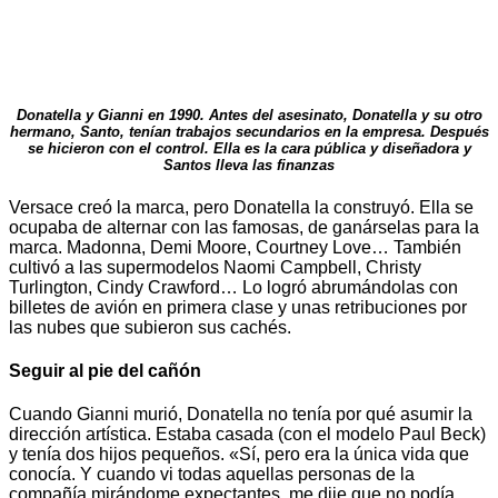
Donatella y Gianni en 1990. Antes del asesinato, Donatella y su otro
hermano, Santo, tenían trabajos secundarios en la empresa. Después
se hicieron con el control. Ella es la cara pública y diseñadora y
Santos lleva las finanzas
Versace creó la marca, pero Donatella la construyó. Ella se
ocupaba de alternar con las famosas, de ganárselas para la
marca. Madonna, Demi Moore, Courtney Love… También
cultivó a las supermodelos Naomi Campbell, Christy
Turlington, Cindy Crawford… Lo logró abrumándolas con
billetes de avión en primera clase y unas retribuciones por
las nubes que subieron sus cachés.
Seguir al pie del cañón
Cuando Gianni murió, Donatella no tenía por qué asumir la
dirección artística. Estaba casada (con el modelo Paul Beck)
y tenía dos hijos pequeños. «Sí, pero era la única vida que
conocía. Y cuando vi todas aquellas personas de la
compañía mirándome expectantes, me dije que no podía