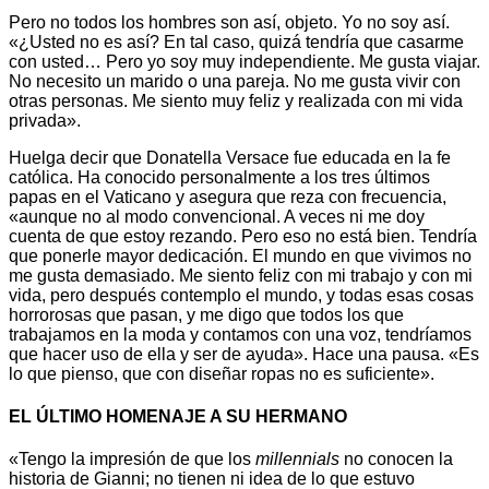
Pero no todos los hombres son así, objeto. Yo no soy así.
«¿Usted no es así? En tal caso, quizá tendría que casarme
con usted… Pero yo soy muy independiente. Me gusta viajar.
No necesito un marido o una pareja. No me gusta vivir con
otras personas. Me siento muy feliz y realizada con mi vida
privada».
Huelga decir que Donatella Versace fue educada en la fe
católica. Ha conocido personalmente a los tres últimos
papas en el Vaticano y asegura que reza con frecuencia,
«aunque no al modo convencional. A veces ni me doy
cuenta de que estoy rezando. Pero eso no está bien. Tendría
que ponerle mayor dedicación. El mundo en que vivimos no
me gusta demasiado. Me siento feliz con mi trabajo y con mi
vida, pero después contemplo el mundo, y todas esas cosas
horrorosas que pasan, y me digo que todos los que
trabajamos en la moda y contamos con una voz, tendríamos
que hacer uso de ella y ser de ayuda». Hace una pausa. «Es
lo que pienso, que con diseñar ropas no es suficiente».
EL ÚLTIMO HOMENAJE A SU HERMANO
«Tengo la impresión de que los
millennials
no conocen la
historia de Gianni; no tienen ni idea de lo que estuvo