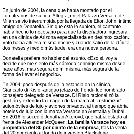
En junio de 2004, la cena que había montado por el
cumpleaños de su hija, Allegra, en el Palazzo Versace de
Milán se vio interrumpida por la llegada de Elton John, íntimo
amigo de Donatella. Sin que esta lo supiera, el cantante
había hecho lo necesario para que la diseñadora ingresara
en una clínica de Arizona especializada en desintoxicación.
Voló hacia allí esa misma noche y cuando salió de la clínica,
dos meses y medio más tarde, era una nueva persona.
Donatella prefiere no hablar del asunto. «Eso sí, voy a
decirle que me siento más cómoda conmigo misma desde
hace años, más segura de mí misma, más segura de la
forma de llevar el negocio».
En 2004, poco después de la estancia en la clínica,
Giancarlo di Risio -antiguo jefazo de Fendi- fue nombrado
consejero delegado de Versace. Di Risio racionalizó la
gestión y extendió la imagen de la marca al ‘customizar’
automóviles de lujo y aviones privados, al tiempo que abría
hoteles de lujo con la marca Versace en Australia y Dubái.
En 2016 lo sucedió Jonathan Akeroyd, que había estado al
frente de Alexander McQueen.
La familia Versace hoy es
propietaria del 80 por ciento de la empresa
, tras la venta
del 20 por ciento al fondo de inversión Blackstone.