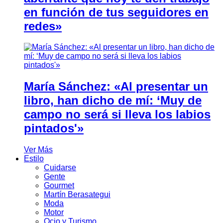
en función de tus seguidores en
redes»
María Sánchez: «Al presentar un
libro, han dicho de mí: ‘Muy de
campo no será si lleva los labios
pintados'»
Ver Más
Estilo
Cuidarse
Gente
Gourmet
Martín Berasategui
Moda
Motor
Ocio y Turismo