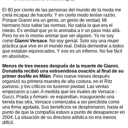
El 80 por ciento de las personas del mundo de la moda me
creía incapaz de hacerlo. Y en cierto modo tenían razón.
Porque Gianni era un genio, un genio de verdad. Mi
hermano hizo saltar las normas. No sabía lo que era el
miedo. Es verdad que yo lo animaba a ir un paso más allá.
Pero no es lo mismo animar que ser alguien. Yo no soy
como
Gianni Versace
. No soy genial. Solo soy una mujer
práctica que vive en el mundo real. Debía demostrar a todos
que estaban equivocados. Y eso es un infierno. No fue fácil
en absoluto».
Menos de tres meses después de la muerte de Gianni,
Donatella recibió una estruendosa ovación al final de su
primer desfile en Milán
. Pero nueve meses después
organizó su primera muestra de alta costura, en el Ritz
parisino, y los críticos no tuvieron piedad. Las ventas
empezaron a caer. A medida que los rivales de Versace -
Gucci, Prada y Armani- se expandían, inaugurando una
tienda tras otra, Versace comenzaba a ser percibida como
una firma agotada. Sus beneficios se desplomaron, hasta el
punto de que la compañía estuvo a punto de desaparecer en
2004. La situación de su directora artística no era menos
difícil.