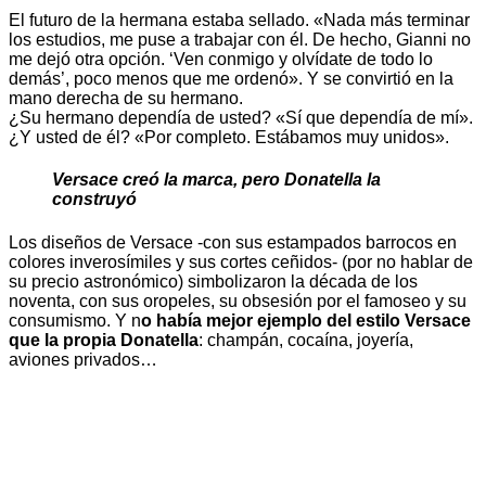
El futuro de la hermana estaba sellado. «Nada más terminar
los estudios, me puse a trabajar con él. De hecho, Gianni no
me dejó otra opción. ‘Ven conmigo y olvídate de todo lo
demás’, poco menos que me ordenó». Y se convirtió en la
mano derecha de su hermano.
¿Su hermano dependía de usted? «Sí que dependía de mí».
¿Y usted de él? «Por completo. Estábamos muy unidos».
Versace creó la marca, pero Donatella la
construyó
Los diseños de Versace -con sus estampados barrocos en
colores inverosímiles y sus cortes ceñidos- (por no hablar de
su precio astronómico) simbolizaron la década de los
noventa, con sus oropeles, su obsesión por el famoseo y su
consumismo. Y n
o había mejor ejemplo del estilo Versace
que la propia Donatella
: champán, cocaína, joyería,
aviones privados…