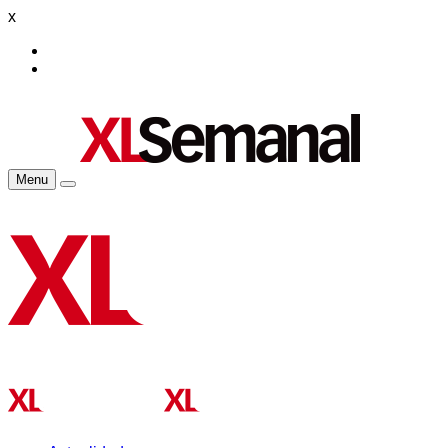
x
Menu