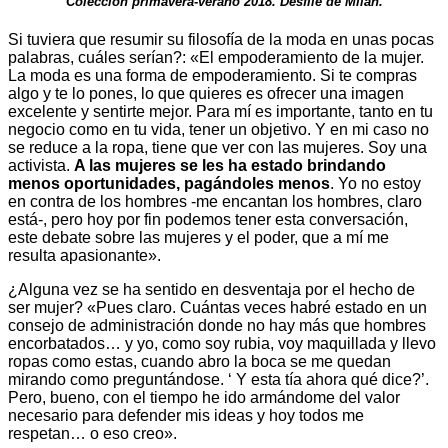
Colección primavera-verano 2018. Desfile de Milán.
Si tuviera que resumir su filosofía de la moda en unas pocas
palabras, cuáles serían?: «El empoderamiento de la mujer.
La moda es una forma de empoderamiento. Si te compras
algo y te lo pones, lo que quieres es ofrecer una imagen
excelente y sentirte mejor. Para mí es importante, tanto en tu
negocio como en tu vida, tener un objetivo. Y en mi caso no
se reduce a la ropa, tiene que ver con las mujeres. Soy una
activista.
A las mujeres se les ha estado brindando
menos oportunidades, pagándoles menos
. Yo no estoy
en contra de los hombres -me encantan los hombres, claro
está-, pero hoy por fin podemos tener esta conversación,
este debate sobre las mujeres y el poder, que a mí me
resulta apasionante».
¿Alguna vez se ha sentido en desventaja por el hecho de
ser mujer? «Pues claro. Cuántas veces habré estado en un
consejo de administración donde no hay más que hombres
encorbatados… y yo, como soy rubia, voy maquillada y llevo
ropas como estas, cuando abro la boca se me quedan
mirando como preguntándose. ‘ Y esta tía ahora qué dice?’.
Pero, bueno, con el tiempo he ido armándome del valor
necesario para defender mis ideas y hoy todos me
respetan… o eso creo».