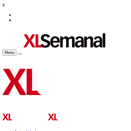
x
Menu