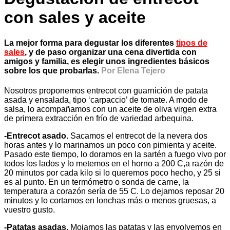
con sales y aceite
La mejor forma para degustar los diferentes
tipos de
sales
, y de paso organizar una cena divertida con
amigos y familia, es elegir unos ingredientes básicos
sobre los que probarlas.
Por Elena Tejero
Nosotros proponemos entrecot con guarnición de patata
asada y ensalada, tipo ‘carpaccio’ de tomate. A modo de
salsa, lo acompañamos con un aceite de oliva virgen extra
de primera extracción en frío de variedad arbequina.
-Entrecot asado.
Sacamos el entrecot de la nevera dos
horas antes y lo marinamos un poco con pimienta y aceite.
Pasado este tiempo, lo doramos en la sartén a fuego vivo por
todos los lados y lo metemos en el horno a 200 C,a razón de
20 minutos por cada kilo si lo queremos poco hecho, y 25 si
es al punto. En un termómetro o sonda de carne, la
temperatura a corazón sería de 55 C. Lo dejamos reposar 20
minutos y lo cortamos en lonchas más o menos gruesas, a
vuestro gusto.
-Patatas asadas.
Mojamos las patatas y las envolvemos en