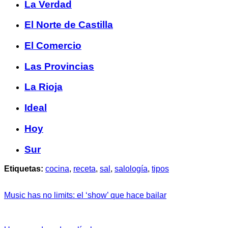
La Verdad
El Norte de Castilla
El Comercio
Las Provincias
La Rioja
Ideal
Hoy
Sur
Etiquetas:
cocina
,
receta
,
sal
,
salología
,
tipos
Music has no limits: el ‘show’ que hace bailar