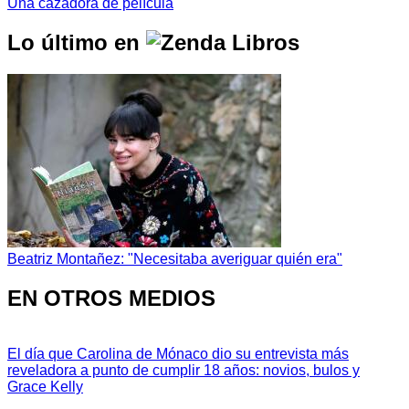
Una cazadora de película
Lo último en
Beatriz Montañez: "Necesitaba averiguar quién era"
EN OTROS MEDIOS
El día que Carolina de Mónaco dio su entrevista más
reveladora a punto de cumplir 18 años: novios, bulos y
Grace Kelly