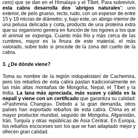
cero) que se dan en el Himalaya y el Tíbet. Para sobrevivir,
esta cabra desarrolla dos ‘abrigos naturales’:
uno
exterior, de pelo grueso, recto, rudo, con un espesor de entre
15 y 19 micras de diámetro; y, bajo este, un abrigo interior de
una pelusa delicada y corta, producto de una proteína extra
que su organismo genera en función de los rigores a los que
el animal se exponga. Cuanto más frío y más cerca de las
cumbres, mayor es la finura de este material, el más
valorado, sobre todo si procede de la zona del cuello de la
cabra.
3. ¿De dónde viene?
Toma su nombre de la región indopakistaní de Cachemira,
pero los rebaños de esta cabra pastan tradicionalmente en
las más altas montañas de Mongolia, Nepal, el Tíbet y la
India.
La lana más apreciada, más suave y cálida es la
nepalí y viene con un certificado
que garantiza su calidad:
«Pashmina Changra». Debido a la gran demanda, otros
países han exportado rebaños de esta cabra. China es el
mayor productor mundial, seguido de Mongolia, Afganistán,
Irán, Turquía y otras repúblicas de Asia Central. En Europa,
los rebaños escoceses son los que se han adaptado mejor y
ofrecen gran calidad.