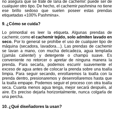
no asegura que se trate de lana de cachemir: puede ser de
cualquier otro tipo. De hecho, el cachemir
pashmina
no tiene
ese brillo sedoso que suelen poseer estas prendas
etiquetadas «100% Pashmina».
9. ¿Cómo se cuida?
Lo primordial es leer la etiqueta. Algunas prendas de
cachemir, como
el cachemir tejido, solo admiten lavado en
seco.
Por lo general se prohíbe el uso de cualquier tipo de
máquina (secadora, lavadora…). Las prendas de cachemir
se lavan a mano, con mucha delicadeza, agua templada
(¡jamás caliente!) y detergente o champú suave. Es
conveniente no retorcer o apretar de ninguna manera la
prenda. Para secarla, podemos escurrir suavemente el
exceso de agua antes de colocar la prenda sobre una toalla
limpia. Para seguir secando, enrollaremos la toalla con la
prenda dentro, presionaremos y desenrollaremos hasta que
la toalla empape. Podemos seguir el proceso con otra toalla
seca. Cuanta menos agua tenga, mejor secará después, al
aire. Es preciso dejarla horizontalmente, nunca colgarla de
una percha.
10. ¿Qué diseñadores la usan?