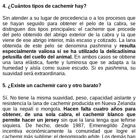
4. ¿Cuántos tipos de cachemir hay?
Sin atender a su lugar de procedencia o a los procesos que
se hayan seguido para obtener el pelo de la cabra, se
distinguen dos tipos principales: el cachemir que procede
del pelo obtenido del abrigo exterior de la cabra y la que
viene de ese abrigo interior, más escaso y cotizado. La lana
obtenida de este pelo se denomina
pashmina
y
resulta
especialmente valiosa si se ha utilizado la delicadísima
pelusilla del cuello del animal.
En ambos casos se obtiene
una lana elástica, fuerte y luminosa que se adapta a la
humedad y aísla como suave escudo. Si es
pashmina,
su
suavidad será extraordinaria.
5. ¿Existe un cachemir caro y otro barato?
Sí. No tiene la misma suavidad, peso, capacidad aislante y
resistencia la lana de cachemir producida en Nueva Zelanda
que la nepalí o mongola.
Hacen falta cuatro años para
obtener, de una sola cabra, el cachemir blanco que
permite hacer un jersey
sin que la lana tenga que teñirse
siquiera. De hecho, desde 1987, Ermenegildo Zegna
incentiva económicamente la comunidad que logre el
cachemir más sublime: el denominado
white
. Los demás han