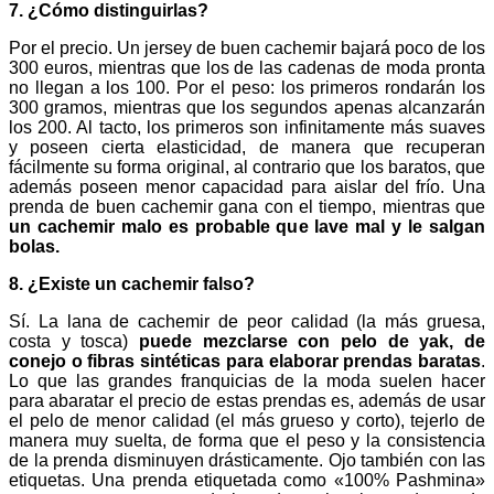
7. ¿Cómo distinguirlas?
Por el precio. Un jersey de buen cachemir bajará poco de los
300 euros, mientras que los de las cadenas de moda pronta
no llegan a los 100. Por el peso: los primeros rondarán los
300 gramos, mientras que los segundos apenas alcanzarán
los 200. Al tacto, los primeros son infinitamente más suaves
y poseen cierta elasticidad, de manera que recuperan
fácilmente su forma original, al contrario que los baratos, que
además poseen menor capacidad para aislar del frío. Una
prenda de buen cachemir gana con el tiempo, mientras que
un cachemir malo es probable que lave mal y le salgan
bolas.
8. ¿Existe un cachemir falso?
Sí. La lana de cachemir de peor calidad (la más gruesa,
costa y tosca)
puede mezclarse con pelo de yak, de
conejo o fibras sintéticas para elaborar prendas baratas
.
Lo que las grandes franquicias de la moda suelen hacer
para abaratar el precio de estas prendas es, además de usar
el pelo de menor calidad (el más grueso y corto), tejerlo de
manera muy suelta, de forma que el peso y la consistencia
de la prenda disminuyen drásticamente. Ojo también con las
etiquetas. Una prenda etiquetada como «100% Pashmina»