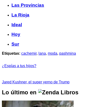
Las Provincias
La Rioja
Ideal
Hoy
Sur
Etiquetas:
cachemir
,
lana
,
moda
,
pashmina
¿Espías a tus hijos?
Jared Kushner, el super yerno de Trump
Lo último en