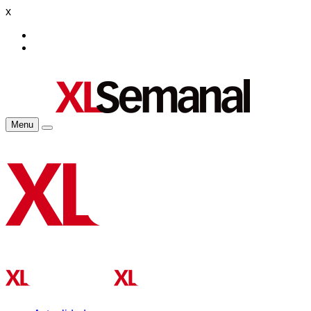
x
Menu