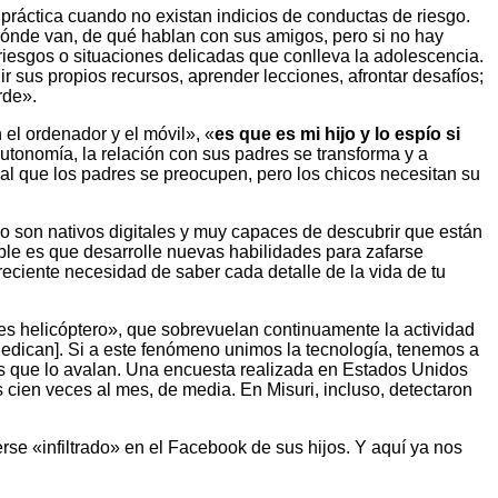
 práctica cuando no existan indicios de conductas de riesgo.
dónde van, de qué hablan con sus amigos, pero si no hay
 riesgos o situaciones delicadas que conlleva la adolescencia.
 sus propios recursos, aprender lecciones, afrontar desafíos;
rde».
el ordenador y el móvil», «
es que es mi hijo y lo espío si
autonomía, la relación con sus padres se transforma y a
l que los padres se preocupen, pero los chicos necesitan su
cabo son nativos digitales y muy capaces de descubrir que están
able es que desarrolle nuevas habilidades para zafarse
ciente necesidad de saber cada detalle de la vida de tu
es helicóptero», que sobrevuelan continuamente la actividad
dedican]. Si a este fenómeno unimos la tecnología, tenemos a
s que lo avalan. Una encuesta realizada en Estados Unidos
cien veces al mes, de media. En Misuri, incluso, detectaron
rse «infiltrado» en el Facebook de sus hijos. Y aquí ya nos