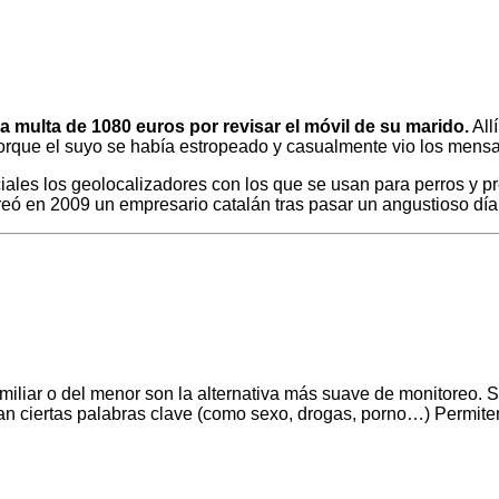
 multa de 1080 euros por revisar el móvil de su marido.
All
orque el suyo se había estropeado y casualmente vio los mensaj
les los geolocalizadores con los que se usan para perros y pre
ó en 2009 un empresario catalán tras pasar un angustioso día
miliar o del menor son la alternativa más suave de monitoreo. Se
n ciertas palabras clave (como sexo, drogas, porno…) Permiten 