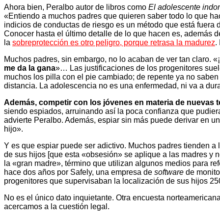
Ahora bien, Peralbo autor de libros como
El adolescente ind
«Entiendo a muchos padres que quieren saber todo lo que hace
indicios de conductas de riesgo es un método que está fuera d
Conocer hasta el último detalle de lo que hacen es, además de
la
sobreprotección es otro peligro, porque retrasa la madurez
.
Muchos padres, sin embargo, no lo acaban de ver tan claro. «
me da la gana
»… Las justificaciones de los progenitores suel
muchos los pilla con el pie cambiado; de repente ya no saben
distancia. La adolescencia no es una enfermedad, ni va a dura
Además, competir con los jóvenes en materia de nuevas 
siendo espiados, arruinando así la poca confianza que pudiera 
advierte Peralbo. Además, espiar sin más puede derivar en un
hijo».
Y es que espiar puede ser adictivo. Muchos padres tienden a 
de sus hijos [que esta «obsesión» se aplique a las madres y n
la «gran madre», término que utilizan algunos medios para ref
hace dos años por Safely, una empresa de
software
de monitor
progenitores que supervisaban la localización de sus hijos 250
No es el único dato inquietante. Otra encuesta norteamericana
acercamos a la cuestión legal.