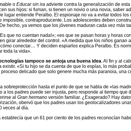
omable
o
Educar sin ira
advierte contra la generalización de esta
n sus hijos: si fuman, si tienen un novio o una novia, saber a
e lugar entiende Peralbo. El espionaje no va a evitar todos los
 imposible, contraproducente. Los adolescentes deben construir
 De hecho, ya vemos que los jóvenes maduran cada vez más ta
¡Es que no cuentan nada!»; «es que se pasan horas y horas con 
en girar alrededor del control. «A medida que los niños ganan 
 cómo conectar… Y deciden espiarlos explica Peralbo. Es norma
r toda la vida».
tecnologías tampoco se antoja una buena idea
. Al fin y al 
existir. «Si tu hijo se da cuenta de que lo espías, lo más prob
 proceso delicado que solo genere mucha más paranoia, una cre
la sobreprotección hasta el punto de que se habla de «las madr
o a los padres puede ser injusta, pero responde al tiempo que 
erirse al
Gran hermano
versión familiar. ¿Exagerado? Hay dato
ización, obervó que los padres usan los geolocalizadores unas 
 veces al día.
 establecía que un 61 por ciento de los padres reconocían habe