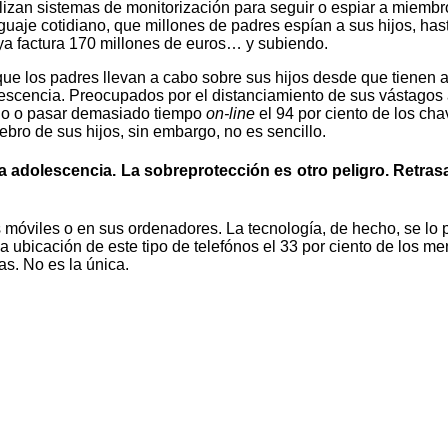
zan sistemas de monitorización para seguir o espiar a miembros
enguaje cotidiano, que millones de padres espían a sus hijos, ha
a factura 170 millones de euros… y subiendo.
 que los padres llevan a cabo sobre sus hijos desde que tienen
olescencia. Preocupados por el distanciamiento de sus vástagos
egio o pasar demasiado tiempo
on-line
el 94 por ciento de los cha
bro de sus hijos, sin embargo, no es sencillo.
la adolescencia. La sobreprotección es otro peligro. Retras
s móviles o en sus ordenadores. La tecnología, de hecho, se lo
la ubicación de este tipo de telefónos el 33 por ciento de los 
as. No es la única.