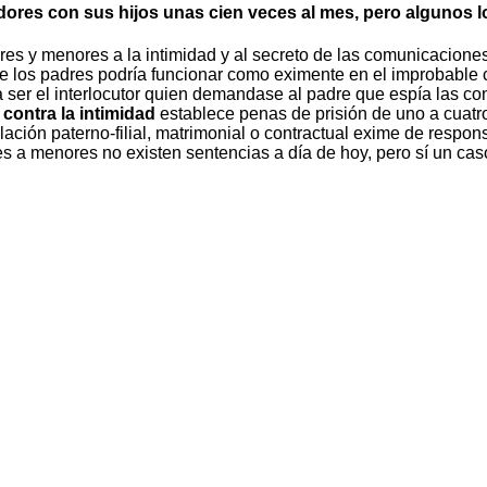
dores con sus hijos unas cien veces al mes, pero algunos l
ores y menores a la intimidad y al secreto de las comunicacion
e los padres podría funcionar como eximente en el improbable c
ser el interlocutor quien demandase al padre que espía las con
contra la intimidad
establece penas de prisión de uno a cuatr
ación paterno-filial, matrimonial o contractual exime de respons
s a menores no existen sentencias a día de hoy, pero sí un caso 