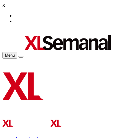
x
Menu