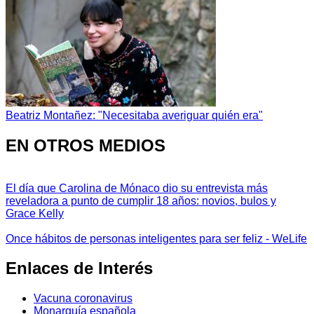
Beatriz Montañez: "Necesitaba averiguar quién era"
EN OTROS MEDIOS
El día que Carolina de Mónaco dio su entrevista más
reveladora a punto de cumplir 18 años: novios, bulos y
Grace Kelly
Once hábitos de personas inteligentes para ser feliz - WeLife
Enlaces de Interés
Vacuna coronavirus
Monarquía española