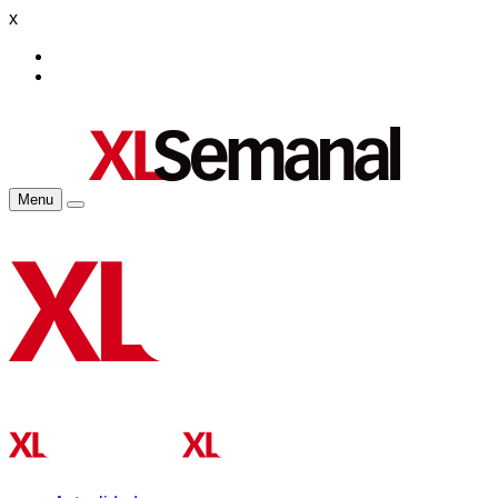
x
Menu