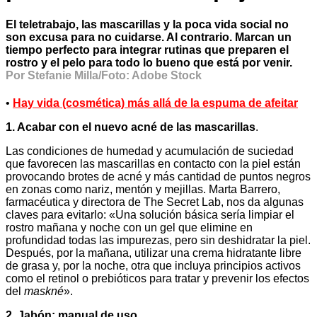
El
teletrabajo,
las mascarillas y la poca vida social no
son excusa para no cuidarse. Al contrario. Marcan un
tiempo perfecto para integrar rutinas que preparen el
rostro y el pelo para todo lo bueno que está por venir.
Por Stefanie Milla/Foto: Adobe Stock
•
Hay vida (cosmética) más allá de la espuma de afeitar
1. Acabar con el nuevo acné de las mascarillas
.
Las condiciones de humedad y acumulación de suciedad
que favorecen las mascarillas en contacto con la piel están
provocando brotes de acné y más cantidad de puntos negros
en zonas como nariz, mentón y mejillas. Marta Barrero,
farmacéutica y directora de The Secret Lab, nos da algunas
claves para evitarlo: «Una solución básica sería limpiar el
rostro mañana y noche con un gel que elimine en
profundidad todas las impurezas, pero sin deshidratar la piel.
Después, por la mañana, utilizar una crema hidratante libre
de grasa y, por la noche, otra que incluya principios activos
como el retinol o prebióticos para tratar y prevenir los efectos
del
maskné
».
2. Jabón: manual de uso
.