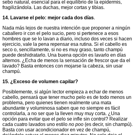
sebo natural, esencial para el equilibrio de la epidermis,
fragilizándola. Las duchas, mejor cortas y tibias.
14. Lavarse el pelo: mejor cada dos días
.
Nada más lejos de nuestra intención que proponer a ningún
caballero ir con el pelo sucio, pero si pertenece a esos
hombres que se lo lavan a diario, incluso dos veces si hacen
ejercicio, vale la pena repensar esa rutina. Si el cabello es
seco o, sencillamente, si no es muy graso, tanto champú
puede deshidratarlo. Una buena opción es lavarlo en días
alternos. ¿Echa de menos la sensación de frescor que da el
lavado? Basta entonces con mojarse la cabeza, sin usar
champú.
15. ¿Exceso de volumen capilar?
Posiblemente, si algún lector empieza a echar de menos
cabello, pensará que tener mucho pelo es de todo menos un
problema, pero quienes tienen realmente una mata
abundante y voluminosa saben que no siempre es fácil
controlarla, a no ser que la lleven muy muy corta. ¿Una
opción para evitar que el pelo se infle sin control? Realizar
cada cuatro lavados uno estilo
no poo
(es decir, sin champú).
Basta con usar acondicionador en vez de champú,