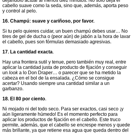
dejándolo actuar al menos diez minutos. No solo deja el
cabello suave como la seda, sino que, además, aporta peso
y control al pelo.
16. Champú: suave y cariñoso, por favor.
Si tu pelo quieres cuidar, un buen champú debes usar… No
tires de gel de ducha o (peor aún) de jabón a la hora de lavar
el cabello, pues son fórmulas demasiado agresivas.
17. La cantidad exacta
.
Hay una frontera sutil y tenue, pero también muy real, entre
aplicar la cantidad justa de producto de fijación y conseguir
un
look
a lo Don Draper… o parecer que se ha metido la
cabeza en el bol de la ensalada. ¿Cómo se consigue
acertar? Usando siempre una cantidad similar a un
garbanzo.
18. El 80 por ciento
.
Ni mojado ni del todo seco. Para ser exactos, casi seco ¡y
aún ligeramente húmedo! Es el momento perfecto para
aplicar los productos de fijación en el cabello. Este truco
permite, además, que el cabello se encrespe menos y quede
más brillante, ya que retiene esa agua que queda dentro del