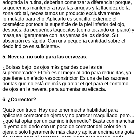
adoptada la rutina, deberían comenzar a diferenciar porque,
si queremos mantener a raya las arrugas y la flacidez de la
zona orbital, necesitamos un producto exclusivamente
formulado para ello. Aplicarlo es sencillo: extiende el
cosmético por toda la superficie de la piel inferior del ojo,
después, da pequeños toquecitos (como tocando un piano) y
masajea ligeramente con las yemas de los dedos. Su
absorción es rápida. Con una pequeña cantidad sobre el
dedo índice es suficiente».
5. Nevera: no solo para las cervezas
.
¿Bolsas bajo los ojos más grandes que las del
supermercado? El frío es el mejor aliado para reducirlas, ya
que tiene un efecto vasoconstrictor. Es una de las razones
por las que no está de más guardar el gel para el contorno
de ojos en la nevera, para aumentar su eficacia.
6. ¿Corrector?
Quizá con truco. Hay que tener mucha habilidad para
aplicarse corrector de ojeras y no parecer maquillado, pero…
¿qué tal optar por un camino intermedio? Basta con manchar
la yema del dedo con un poco de corrector del color de la
ojera o solo ligeramente más claro y aplicar encima una gota