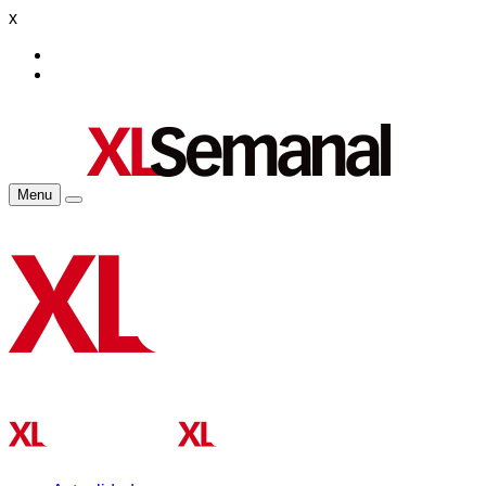
x
Menu