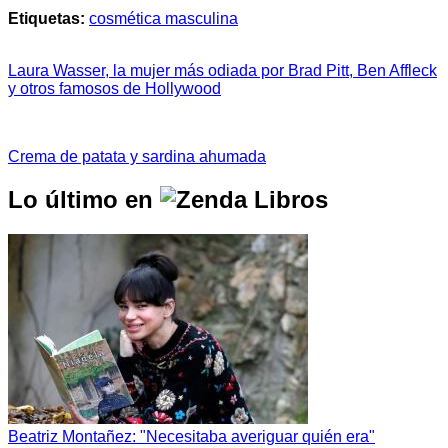
Etiquetas:
cosmética masculina
Laura Wasser, la mujer más odiada por Brad Pitt, Ben Affleck
y otros famosos de Hollywood
Crema de patata y sardina ahumada
Lo último en
Beatriz Montañez: "Necesitaba averiguar quién era"