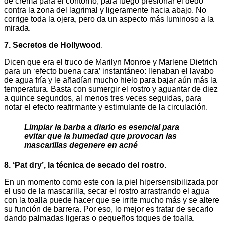
de crema para el contorno, para luego presionar el dedo
contra la zona del lagrimal y ligeramente hacia abajo. No
corrige toda la ojera, pero da un aspecto más luminoso a la
mirada.
7. Secretos de Hollywood
.
Dicen que era el truco de Marilyn Monroe y Marlene Dietrich
para un ‘efecto buena cara’ instantáneo: llenaban el lavabo
de agua fría y le añadían mucho hielo para bajar aún más la
temperatura. Basta con sumergir el rostro y aguantar de diez
a quince segundos, al menos tres veces seguidas, para
notar el efecto reafirmante y estimulante de la circulación.
Limpiar la barba a diario es esencial para
evitar que la humedad que provocan las
mascarillas degenere en acné
8. ‘Pat dry’, la técnica de secado del rostro
.
En un momento como este con la piel hipersensibilizada por
el uso de la mascarilla, secar el rostro arrastrando el agua
con la toalla puede hacer que se irrite mucho más y se altere
su función de barrera. Por eso, lo mejor es tratar de secarlo
dando palmadas ligeras o pequeños toques de toalla.