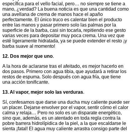
específica para el vello facial, pero… no siempre se tiene a
mano, ¿verdad? La buena noticia es que una cantidad como
una avellana de crema de manos hace el apaño
perfectamente. El único truco es calentar bien el producto
entre las manos y pasar primero solo las palmas por la
superficie de la barba, casi sin tocarla, repitiendo ese gesto
varias veces para depositar muy poca crema. Una vez que
esté ligeramente hidratada, ya se puede extender el resto ¡y
barba suave al momento!
12. Dos mejor que uno
.
A la hora de aclararse tras el afeitado, es mejor hacerlo en
dos pasos. Primero con agua tibia, que ayudará a retirar los
restos de espuma. Solo después con agua fría, que tiene
una acción tonificante.
13. Al vapor, mejor solo las verduras
.
Sí, confesamos que darse una ducha muy caliente puede ser
un placer. Dejarse envolver por el vapor, sentir cómo el calor
calma y relaja… Pero no solo es un disparate energético,
sino que, además, es un atentado en toda regla contra la
pobre barrera hidrolípidica de la piel, a la que escaldarse le
sienta ¡fatal! El agua muy caliente arrastra consigo parte del