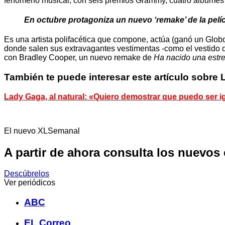
fenómeno musical, con seis premios Grammy, cuatro álbumes 
En octubre protagoniza un nuevo ‘remake’ de la pelíc
Es una artista polifacética que compone, actúa (ganó un Globo
donde salen sus extravagantes vestimentas -como el vestido d
con Bradley Cooper, un nuevo remake de
Ha nacido una estre
También te puede interesar este artículo sobr
Lady Gaga, al natural: «Quiero demostrar que puedo ser ig
El nuevo XLSemanal
A partir de ahora consulta los nuevos
Descúbrelos
Ver periódicos
ABC
EL Correo