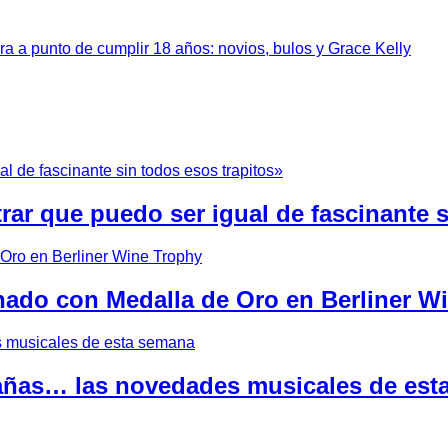
a a punto de cumplir 18 años: novios, bulos y Grace Kelly
rar que puedo ser igual de fascinante s
onado con Medalla de Oro en Berliner W
rañas… las novedades musicales de es