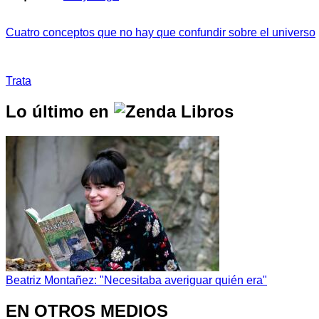
Cuatro conceptos que no hay que confundir sobre el universo
Trata
Lo último en
Beatriz Montañez: "Necesitaba averiguar quién era"
EN OTROS MEDIOS