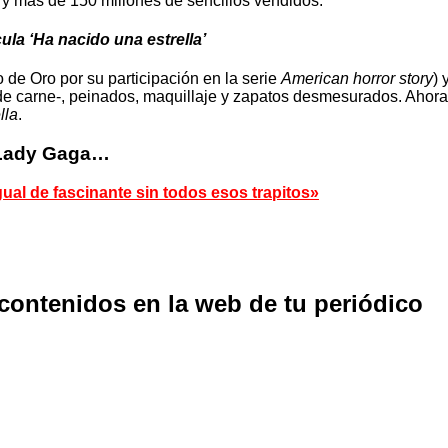
y más de 150 millones de sencillos vendidos.
ula ‘Ha nacido una estrella’
 de Oro por su participación en la serie
American horror story
) 
e carne-, peinados, maquillaje y zapatos desmesurados. Ahora, 
lla
.
e Lady Gaga…
ual de fascinante sin todos esos trapitos»
 contenidos en la web de tu periódico