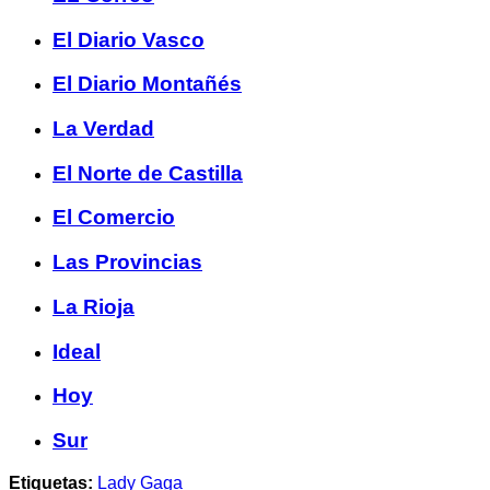
El Diario Vasco
El Diario Montañés
La Verdad
El Norte de Castilla
El Comercio
Las Provincias
La Rioja
Ideal
Hoy
Sur
Etiquetas:
Lady Gaga