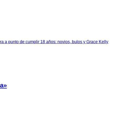
a a punto de cumplir 18 años: novios, bulos y Grace Kelly
da»