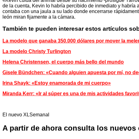
«Kevin cuida del animal desde su nacimiento -prosigue Yarrow
de la cuenta, Kevin lo habría percibido de inmediato y habría
contaba con una jaula a su lado donde encerrarse rápidament
león miran fijamente a la cámara.
También te pueden interesar estos artículos sob
La modelo que ganaba 350.000 dólares por mover la mele
La modelo Christy Turlington
Helena Christensen, el cuerpo más bello del mundo
Gisele Bündchen: «Cuando alguien apuesta por mí, no d
Irina Shayk: «Estoy enamorada de mi cuerpo»
Miranda Kerr: «Ir al súper es una de mis actividades favor
El nuevo XLSemanal
A partir de ahora consulta los nuevos