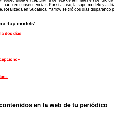
, especialista en capturar la belleza de animales en peligro d
 actuado en consecuencia». Por si acaso, la supermodelo y actri
e. Realizada en Sudáfrica, Yarrow se tiró dos días disparando
re ‘top models’
na dos días
ecepciono»
itas»
 contenidos en la web de tu periódico