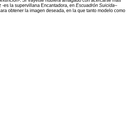
e extinción-. Si Vayetse hubiera amagado con acercarse más
z -es la supervillana Encantadora, en
Escuadrón Suicida
–
 para obtener la imagen deseada, en la que tanto modelo como