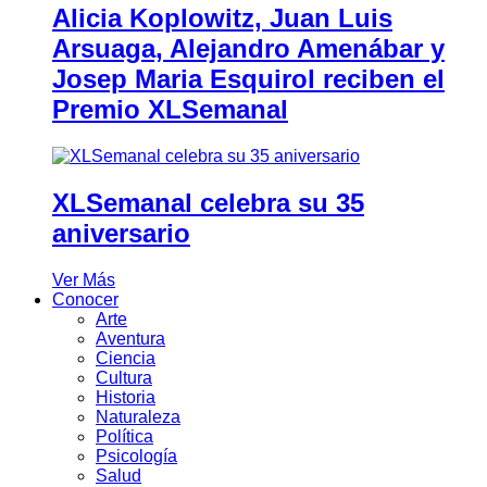
Alicia Koplowitz, Juan Luis
Arsuaga, Alejandro Amenábar y
Josep Maria Esquirol reciben el
Premio XLSemanal
XLSemanal celebra su 35
aniversario
Ver Más
Conocer
Arte
Aventura
Ciencia
Cultura
Historia
Naturaleza
Política
Psicología
Salud