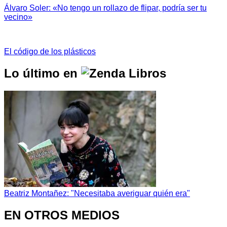
Álvaro Soler: «No tengo un rollazo de flipar, podría ser tu
vecino»
El código de los plásticos
Lo último en
Beatriz Montañez: "Necesitaba averiguar quién era"
EN OTROS MEDIOS