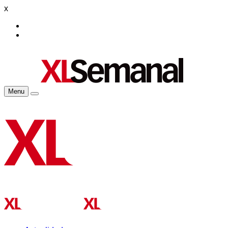
x
Menu